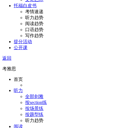
托福白皮书
考情速递
听力趋势
阅读趋势
口语趋势
写作趋势
提分活动
公开课
返回
考雅思
首页
听力
全部剑雅
按section练
按场景练
按题型练
听力趋势
阅读