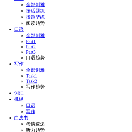
全部剑雅
按话题练
按题型练
阅读趋势
口语
全部剑雅
Part1
Part2
Part3
口语趋势
写作
全部剑雅
Task1
Task2
写作趋势
词汇
机经
口语
写作
白皮书
考情速递
听力趋势