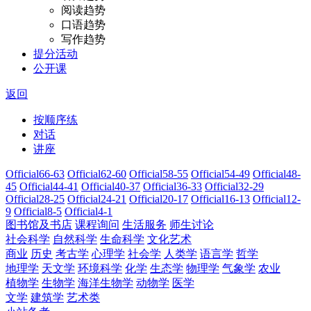
阅读趋势
口语趋势
写作趋势
提分活动
公开课
返回
按顺序练
对话
讲座
Official66-63
Official62-60
Official58-55
Official54-49
Official48-
45
Official44-41
Official40-37
Official36-33
Official32-29
Official28-25
Official24-21
Official20-17
Official16-13
Official12-
9
Official8-5
Official4-1
图书馆及书店
课程询问
生活服务
师生讨论
社会科学
自然科学
生命科学
文化艺术
商业
历史
考古学
心理学
社会学
人类学
语言学
哲学
地理学
天文学
环境科学
化学
生态学
物理学
气象学
农业
植物学
生物学
海洋生物学
动物学
医学
文学
建筑学
艺术类