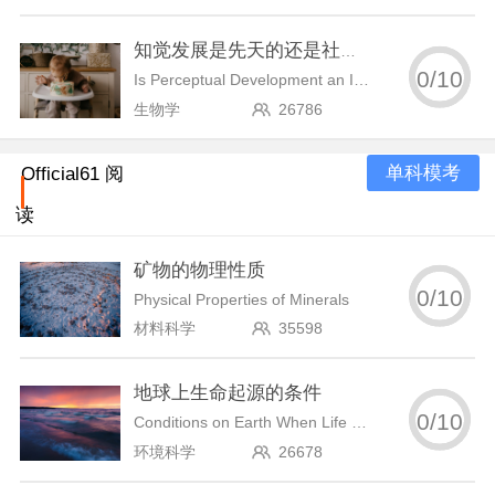
知觉发展是先天的还是社会习得的？
0
/
10
Is Perceptual Development an Innate or Socially Acquired Process?
生物学
26786
单科模考
Official61 阅
读
矿物的物理性质
0
/
10
Physical Properties of Minerals
材料科学
35598
地球上生命起源的条件
0
/
10
Conditions on Earth When Life Began
环境科学
26678