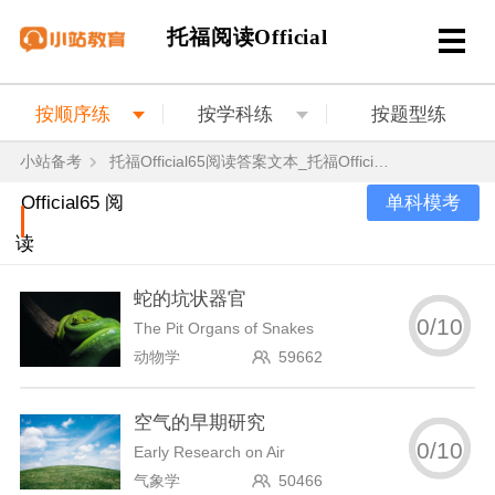
托福阅读Official
按顺序练
按学科练
按题型练
小站备考
托福Official65阅读答案文本_托福Official65阅读真题
单科模考
Official65 阅
读
蛇的坑状器官
0
/
10
The Pit Organs of Snakes
动物学
59662
空气的早期研究
0
/
10
Early Research on Air
气象学
50466