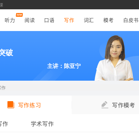
课
听力
阅读
口语
写作
词汇
模考
白皮书
突破
主讲：陈亚宁
写作
写作练习
写作模考
写作
学术写作