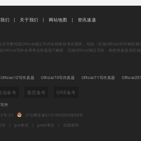
系我们
关于我们
网站地图
资讯速递
完整托福Official独立写作在线模拟考试测评，包括：托福Official写作精听精
福Official写作名师考点答题技巧解析，托福Official独立写作，助您快速提高托福Of
Official12写作真题
Official70写作真题
Official71写作真题
Officia
托福备考
雅思备考
GRE备考
合写作
92号-23
沪公网安备31010602002658号
t考试
gre考试
gmat考试
出国留学