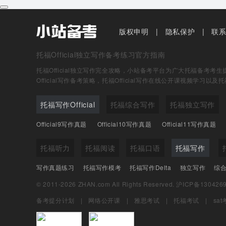
版权申明
隐私保护
联
托福Official独立写作备考练习官方指南
托福Official独立写作完全攻略，小站备考平台为广大托福备考考生提供
Official写作备考策略，托福Official写作在线公开课视频学习以及托
托福写作Official
托福综合写作
托福独立写作
Official9写作真题
Official10写作真题
Official11写作真题
托福听力
托福阅读
托福口语
托福写作
写作真题练习
托福写作模考
托福写作Delta
独立写作
综
© 2011-2026 ZHAN.com All Rights Reserved.
沪ICP备130426
备考提分计划
网络公开课
雅思考试
托福考试
sa