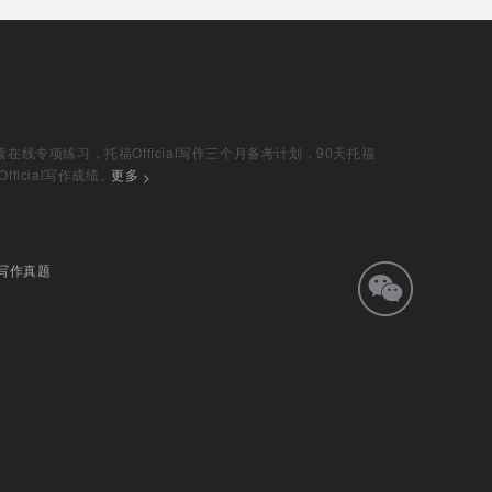
读在线专项练习，托福Official写作三个月备考计划，90天托福
ficial写作成绩。
更多
l25写作真题