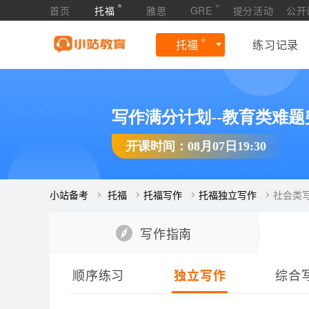
®
®
首页
托福
雅思
GRE
提分活动
公开
®
托福
练习记录
写作满分计划--教育类难题
开课时间：08月07日19:30
小站备考
托福
托福写作
托福独立写作
社会类
写作指南
顺序练习
综合
独立写作