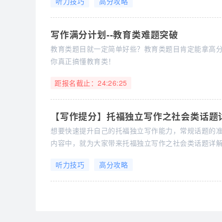
听力技巧
高分攻略
汇分享给大家
写作满分计划--教育类难题突破
教育类题目就一定简单好些？教育类题目肯定能拿高分？N
你真正搞懂教育类！
距报名截止：
24:26:25
【写作提分】托福独立写作之社会类话题
想要快速提升自己的托福独立写作能力，常规话题的
内容中，就为大家带来托福独立写作之社会类话题详
听力技巧
高分攻略