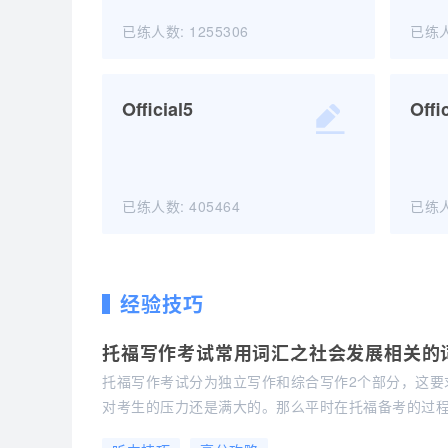
学习/回顾
已练人数:
1255306
已练
Official41
Official5
Offi
开始练习
学习/回顾
已练人数:
405464
已练
Official5
经验技巧
开始练习
托福写作考试常用词汇之社会发展相关的
学习/回顾
托福写作考试分为独立写作和综合写作2个部分，这要
对考生的压力还是满大的。那么平时在托福备考的过
汇，这对于你的托福考试是非常有帮助的。这里小编