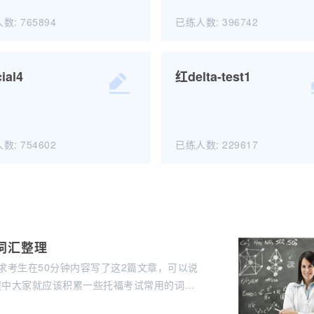
学习/回顾
学习/回顾
人数:
765894
已练人数:
396742
Official35
Official6
cial4
红delta-test1
开始练习
开始练习
学习/回顾
学习/回顾
人数:
754602
已练人数:
229617
Official4
红delta-test1
开始练习
开始练习
词汇整理
学习/回顾
学习/回顾
求考生在50分钟内容写了这2篇文章，可以说
程中大家就应该积累一些托福考试常用的词
为大家整理了托福写作社会发展相关的常用词