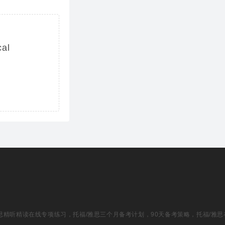
cal
f life
福/雅思精听精读在线专项练习，托福/雅思三个月备考计划，90天备考策略，托福/雅