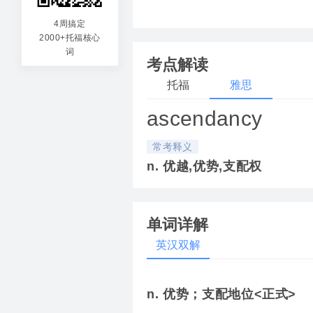
4周搞定
2000+托福核心
词
考点解读
托福
雅思
ascendancy
常考释义
n. 优越,优势,支配权
单词详解
英汉双解
n. 优势；支配地位<正式>