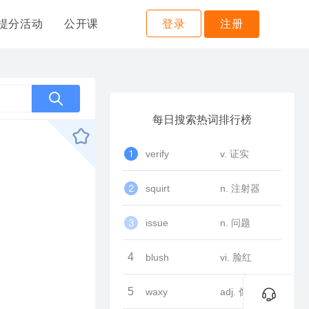
提分活动
公开课
登录
注册
每日搜索热词排行榜
verify
v. 证实
squirt
n. 注射器
issue
n. 问题
4
blush
vi. 脸红
5
waxy
adj. 像蜡的