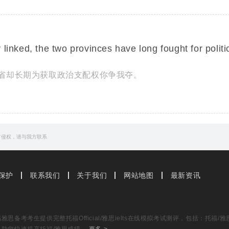
linked, the two provinces have long fought for politi
省却长期为获取政治支配权你争我夺。
our species to gain
ascendancy
over all other forms o
其他生命形式的优势的秘密
有侵权，请与我方联系
保护
联系我们
关于我们
网站地图
最新资讯
思备考考生提供完整托福Official/雅思ielts在线模拟考试测评，包括：托