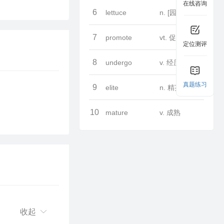
在线咨询
6
lettuce
n. [园艺] 生菜
7
promote
vt. 促进
定位测评
8
undergo
v. 经历
真题练习
9
elite
n. 精英
10
mature
v. 成熟
收起