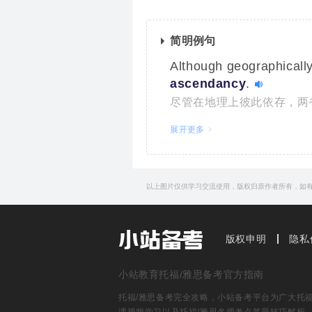
简明例句
Although geographically 
ascendancy
.
尽管在地理上彼此依存，两
a secret that will help 
展开更多
将帮助我们这个物种赢得对
以上图片仅供学习交流使用，版权归原作者所有，如
版权申明
隐私
小站教育托福/雅思备考官方指南
托福/雅思备考完全攻略，小站备考平台为广大托福雅