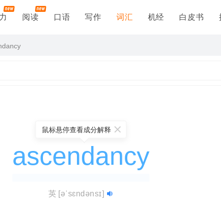
力
阅读
口语
写作
词汇
机经
白皮书
ndancy
鼠标悬停查看成分解释
ascendancy
英
[əˈsɛndənsɪ]