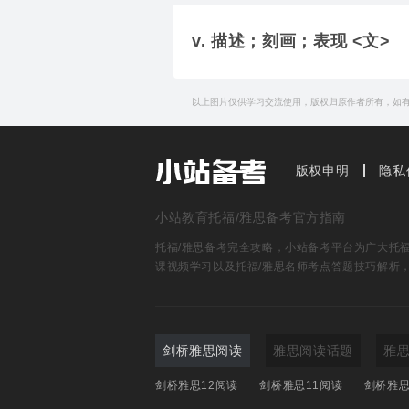
她在努力获取群众支持的过
简明例句
v. 描述；刻画；表现 <文>
Individuality is a valued
特立独行是英国人性格中固
以上图片仅供学习交流使用，版权归原作者所有，如
简明例句
I didn't know Ron had t
展开更多
How would you
charact
我以前不知道罗恩如此有骨
版权申明
隐私
你如何刻画如此丰富复杂的
小站教育托福/雅思备考官方指南
托福/雅思备考完全攻略，小站备考平台为广大托福雅
课视频学习以及托福/雅思名师考点答题技巧解析
剑桥雅思阅读
雅思阅读话题
雅
剑桥雅思12阅读
剑桥雅思11阅读
剑桥雅思