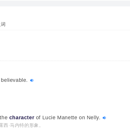
义词
believable.
 the
character
of Lucie Manette on Nelly.
露西·马内特的形象。