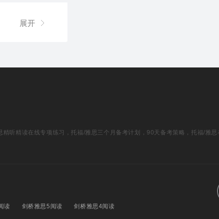
展开
福/雅思精听精读在线专项练习，托福/雅思三个月备考计划，90天备考策略，托福/雅
阅读
剑桥雅思5阅读
剑桥雅思4阅读