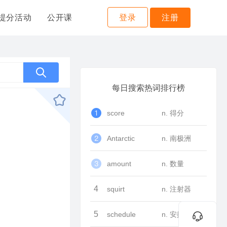
提分活动
公开课
登录
注册
每日搜索热词排行榜
score
n. 得分
Antarctic
n. 南极洲
amount
n. 数量
4
squirt
n. 注射器
5
schedule
n. 安排