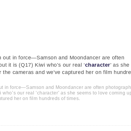
en out in force—Samson and Moondancer are often
t it is (Q17) Kiwi who’s our real ‘
character
’ as she
r the cameras and we've captured her on film hundre
 out in force—Samson and Moondancer are often photograp
wi who’s our real ‘character’ as she seems to love coming up
ured her on film hundreds of times.