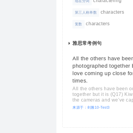
charactering
现在分词
characters
第三人称单数
characters
复数
雅思常考例句
All the others have be
photographed together bu
love coming up close fo
times.
All the others have been
together but it is (Q17) Ki
the cameras and we've capt
来源于：剑雅10-Test3