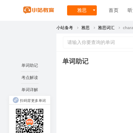
雅思
首页
听
小站备考
雅思
雅思词汇
chara
单词助记
单词助记
考点解读
单词详解
扫码背更多单词
chara
ise(