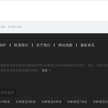
程中展示了真正的品德。
 and inherent part of the British
character
.
有的备受推崇的部分。
有侵权，请与我方联系
hat much strength of
character
.
er
such a rich and complex personality?
气。
保护
联系我们
关于我们
网站地图
最新资讯
个性？
思备考考生提供完整托福Official/雅思ielts在线模拟考试测评，包括：托
，助您快速提高托福/雅思成绩。
更多 >
思阅读题型
10阅读
剑桥雅思9阅读
剑桥雅思8阅读
剑桥雅思7阅读
剑桥雅思6