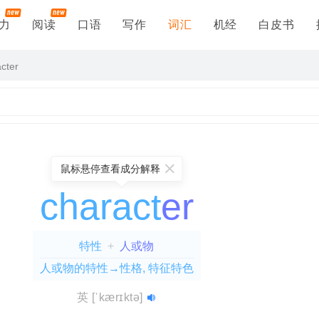
力
阅读
口语
写作
词汇
机经
白皮书
cter
鼠标悬停查看成分解释
charact
er
特性
+
人或物
人或物的特性→性格, 特征特色
cterise
extinguisher
=
charact(特性)
=
ex(出)
+
+
er(物品)
stingu(消灭)
+
+
英
[ˈkærɪktə]
表动词)
ish(造成…)
=
表示……的特性
+
er(人或物)
=