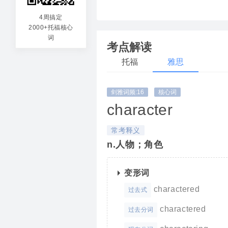
chara
4周搞定
2000+托福核心
ize(
词
考点解读
托福
雅思
剑雅词频:16
核心词
character
常考释义
n.人物；角色
变形词
charactered
过去式
charactered
过去分词