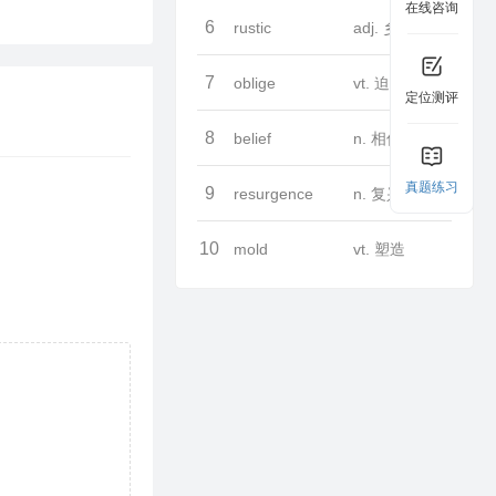
在线咨询
6
rustic
adj. 乡村的
7
oblige
vt. 迫使
定位测评
8
belief
n. 相信，信赖；信仰；教义
真题练习
9
resurgence
n. 复兴
10
mold
vt. 塑造