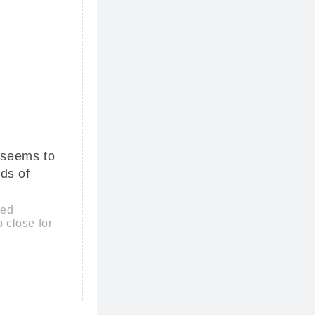
 seems to
ds of
hed
 close for