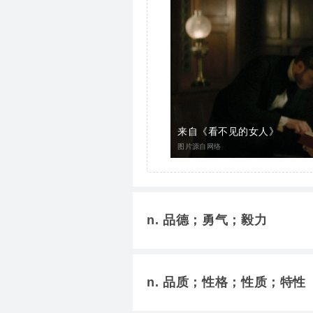
来自《看不见的女人》
图片源自网络
n. 品德；勇气；毅力
简明例句
n. 品质；性格；性质；特性
She showed real
chara