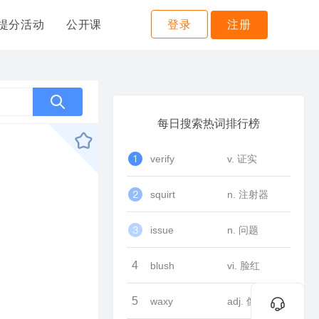
提分活动
公开课
登录
注册
每日搜索热词排行榜
verify
v. 证实
squirt
n. 注射器
issue
n. 问题
4
blush
vi. 脸红
5
waxy
adj. 像蜡的