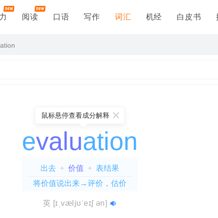
力
阅读
口语
写作
词汇
机经
白皮书
ation
鼠标悬停查看成分解释
e
valu
ation
出去
+
价值
+
表结果
将价值说出来→评价，估价
valuable
=
e(出去)
aberration
=
+
in(不)
long(长)
=
+
ab(离开)
valu(价值)
+
ate(使)
+
+
err(漫游)
=
+
英
[ɪˌvæljʊˈeɪʃ ən]
拉长
le(能…的)
ation(表结果)
=
不可估价的→无价的
=
离开常规去漫游→偏差