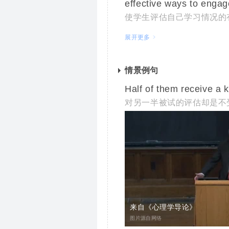
effective ways to engag
使学生评估自己学习情况的
the
evaluation
of Marga
展开更多
对玛格丽特·撒切尔政绩的
The thoroughness of t
情景例句
我们亲历的评估过程面面俱
Half of them receive a 
对另一半被试的评估却是不
来自《心理学导论》
图片源自网络