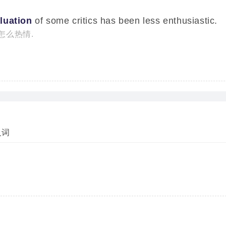
luation
of some critics has been less enthusiastic.
怎么热情.
义词