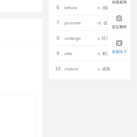
在线咨询
6
lettuce
n. [园艺] 生菜
7
promote
vt. 促进
定位测评
8
undergo
v. 经历
真题练习
9
elite
n. 精英
10
mature
v. 成熟