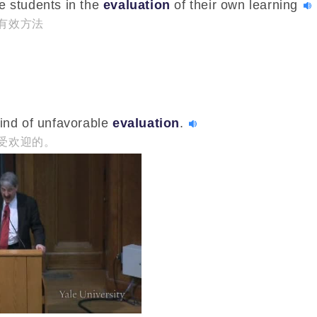
e students in the
evaluation
of their own learning
有效方法
ret Thatcher's record
评价
he
evaluation
process we went through was impressi
到，给人留下了深刻印象。
kind of unfavorable
evaluation
.
受欢迎的。