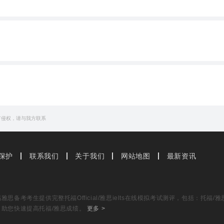
有侵权，请与我方联系
保护
联系我们
关于我们
网站地图
最新资讯
思备考考生提供完整托福Official/雅思ielts在线模拟考试测评，包括：托
，助您快速提高托福/雅思成绩。
更多 >