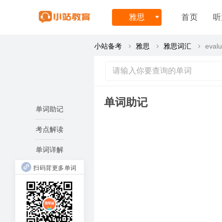
雅思
首页
听
小站备考
雅思
雅思词汇
evalu
单词助记
单词助记
考点解读
单词详解
扫码背更多单词
elongate
in
长出来→
ab