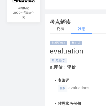
eminent
va
4周搞定
2000+托福核心
突出来的
ab
词
考点解读
托福
雅思
剑雅词频:7
核心词
evaluation
常考释义
n.评估；评价
变形词
evaluations
复数
雅思常考例句