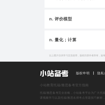
n. 评价模型
n. 量化；计算
以上图片仅供学习交流使用，版权归原作者所有，如
版权申明
隐私
小站教育托福/雅思备考官方指南
托福/雅思备考完全攻略，小站备考平台为广大托福雅
课视频学习以及托福/雅思名师考点答题技巧解析