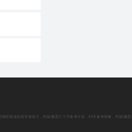
福/雅思精听精读在线专项练习，托福/雅思三个月备考计划，90天备考策略，托福/雅