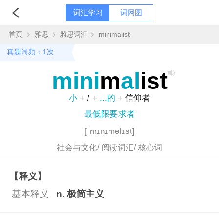
词汇学习
词网图
首页
雅思
雅思词汇
minimalist
真题词频：1次
mini
m
al
ist
小
+
/
+
...的
+
信仰者
最低限要求者
[ˈmɪnɪməlɪst]
社会与文化/
阅读词汇/
核心词
【释义】
基本释义
n. 极简主义