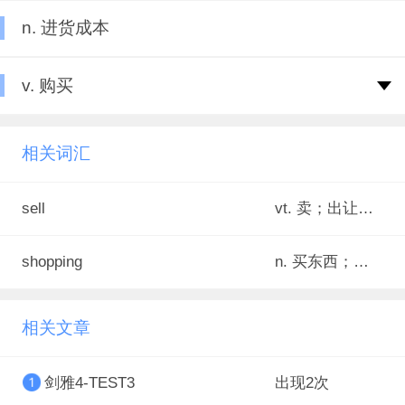
n. 进货成本
v. 购买
相关词汇
sell
vt. 卖；出让；转让
shopping
n. 买东西；购物；逛商店
相关文章
剑雅4-TEST3
出现2次