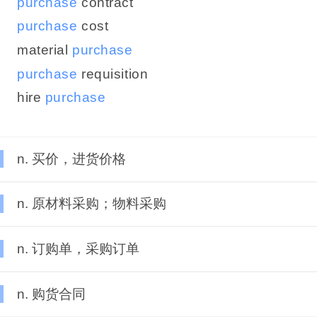
purchase
contract
purchase
cost
material
purchase
purchase
requisition
hire
purchase
n. 买价，进货价格
n. 原材料采购；物料采购
n. 订购单，采购订单
n. 购货合同