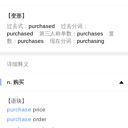
【变形】
过去式：
purchased
过去分词：
purchased
第三人称单数：
purchases
复
数：
purchases
现在分词：
purchasing
详细释义
n. 购买
【语块】
purchase
price
purchase
order