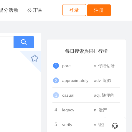
提分活动
公开课
登录
注册
每日搜索热词排行榜
pore
v. 仔细钻研
approximately
adv. 近似
casual
adj. 随便的
4
legacy
n. 遗产
5
verify
v. 证实