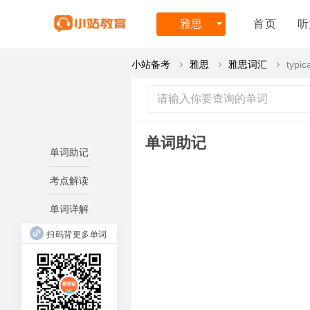
雅思
首页
听
小站备考
雅思
雅思词汇
typic
单词助记
单词助记
考点解读
单词详解
扫码背更多单词
arch
al(..