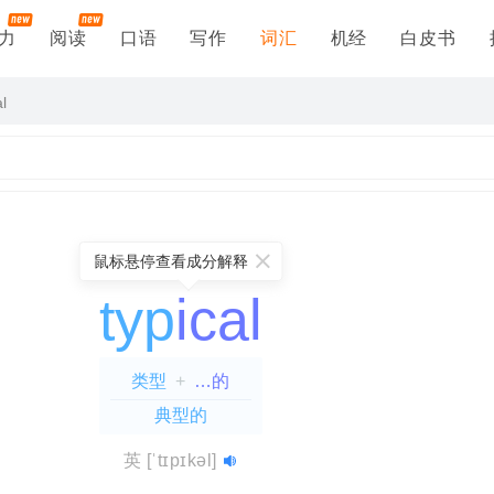
力
阅读
口语
写作
词汇
机经
白皮书
al
鼠标悬停查看成分解释
typ
ical
类型
+
…的
典型的
etypal
acoustical
=
arche(原始的)
=
acousti(听到)
+
type(类型)
+
ical(…的)
+
=
英
[ˈtɪpɪkəl]
.的)
听觉的
=
原型的