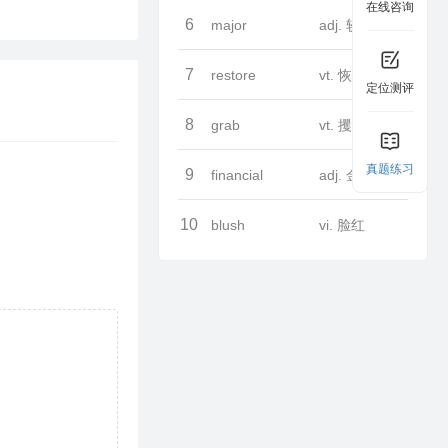
在线咨询
6
major
adj. 较大的
7
restore
vt. 恢复
定位测评
8
grab
vt. 攫取
真题练习
9
financial
adj. 金融的
10
blush
vi. 脸红