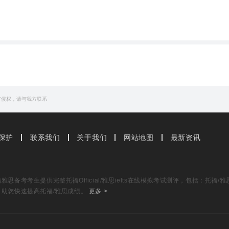
有侵权，请与我方联系
保护
联系我们
关于我们
网站地图
最新资讯
思备考考生提供完整托福Official/雅思ielts在线模拟考试测评，包括：托
，助您快速提高托福/雅思成绩。
更多 >