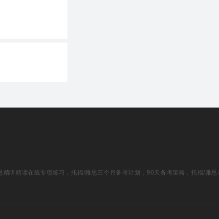
福/雅思精听精读在线专项练习，托福/雅思三个月备考计划，90天备考策略，托福/雅