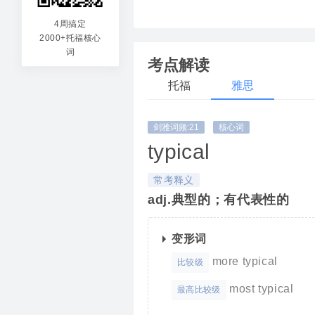
arch
4周搞定
2000+托福核心
原型
词
考点解读
托福
雅思
剑雅词频:21
核心词
typical
常考释义
adj.典型的；有代表性的
变形词
more typical
比较级
most typical
最高比较级