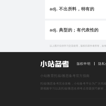
adj. 不出所料，特有的
adj. 典型的；有代表性的
以上图片仅供学习交流使用，版权归原作者所有，如
版权申明
隐私
小站教育托福/雅思备考官方指南
托福/雅思备考完全攻略，小站备考平台为广大托福雅
课视频学习以及托福/雅思名师考点答题技巧解析