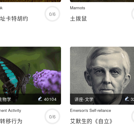
uk
开始练习
Marmots
开始练习
0
/
6
遗址卡特胡约
土拨鼠
学习/回顾
学习/回顾
生物学
40104
讲座-文学
3
ent Activity
开始练习
Emerson's Self-reliance
开始练习
0
/
6
的转移行为
艾默生的《自立》