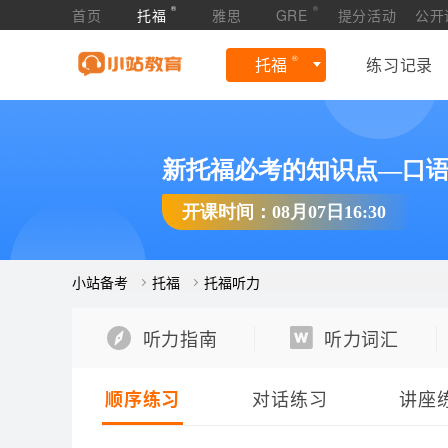
®
®
首页
托福
雅思
GRE
提分活动
公开
®
托福
练习记录
新托福必考的知识点—口
开课时间：08月07日16:30
小站备考
托福
托福听力
听力指南
听力词汇
对话练习
讲座
顺序练习