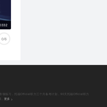
0332
0
/
6
练习，托福Official听力三个月备考计划，90天托福Official听力
绩。
更多