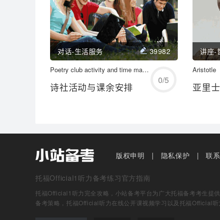
对话-生活服务
39982
讲座-
开始练习
Poetry club activity and time management
Aristotle
0
/
5
诗社活动与课余安排
亚里
学习/回顾
版权申明
隐私保护
联
托福Official1听力备考练习官方指南
托福Official1听力完全攻略，小站备考平台为广大托福备考考生提供完整
备考策略，托福Official听力在线公开课视频学习以及托福Official