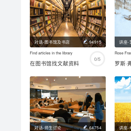
对话-图书馆及书店
94915
讲座-
Find articles in the library
开始练习
Rose Fra
0
/
5
在图书馆找文献资料
罗斯·
学习/回顾
对话-师生讨论
64754
讲座-