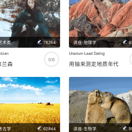
艺术类
78264
讲座-地理学
6
ntzen
开始练习
Uranium-Lead Dating
开始练习
0
/
6
弗兰森
用铀来测定地质年代
学习/回顾
学习/回顾
考古学
62844
讲座-生物学
5