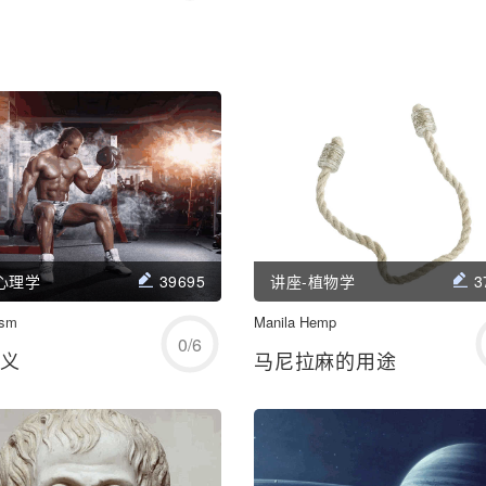
学习/回顾
学习/回顾
心理学
39695
讲座-植物学
3
ism
开始练习
Manila Hemp
开始练习
0
/
6
主义
马尼拉麻的用途
学习/回顾
学习/回顾