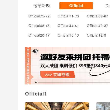
改革新题
Official
De
Official75-72
Official71-70
Official69-67
Official48-45
Official44-41
Official40-37
Official20-17
Official16-13
Official12-9
Official1