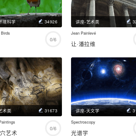
环境科学
34926
讲座-艺术类
3
Birds
开始练习
Jean Painlevé
开始练习
0
/
6
让·潘拉维
学习/回顾
学习/回顾
艺术类
31673
讲座-天文学
3
Paintings
开始练习
Spectroscopy
开始练习
0
/
6
洞穴艺术
光谱学