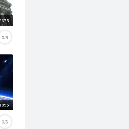
2675
0
/
6
1855
0
/
6