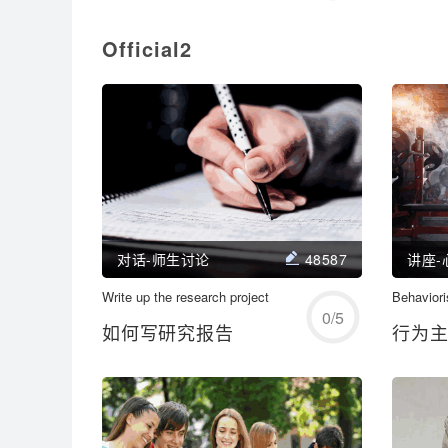
Official2
学习/回顾
对话-师生讨论
48587
讲座-
Write up the research project
开始练习
Behavior
0
/
5
如何写研究报告
行为
学习/回顾