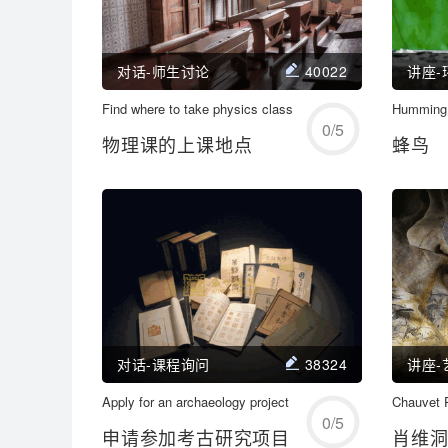
对话-师生讨论
40022
讲座-
Find where to take physics class
开始练习
Humming 
0
/
5
物理课的上课地点
蜂鸟
学习/回顾
对话-课程询问
38324
讲座-
Apply for an archaeology project
开始练习
Chauvet 
0
/
5
申请参加考古研究项目
肖维