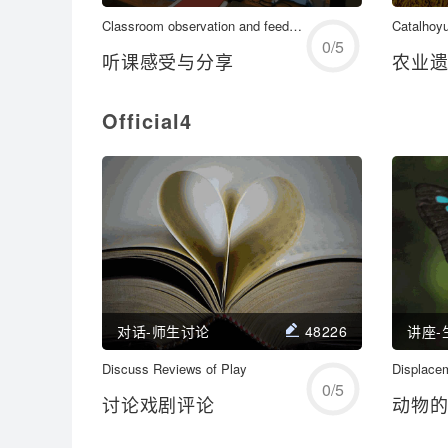
开始练习
Classroom observation and feedback
Catalhoy
0
/
5
听课感受与分享
农业
Official4
学习/回顾
对话-师生讨论
48226
讲座-
Discuss Reviews of Play
开始练习
Displacem
0
/
5
讨论戏剧评论
动物