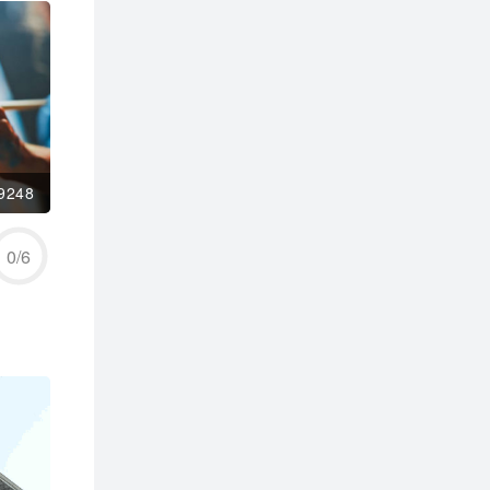
9248
0
/
6