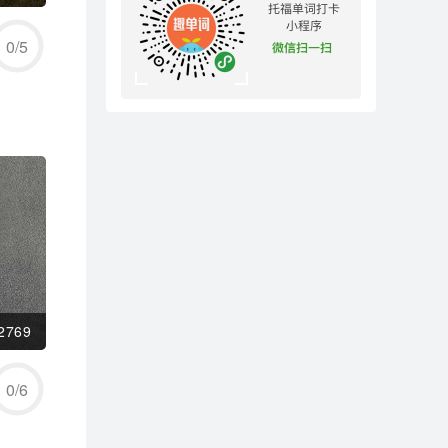
0
/
5
2769
0
/
6