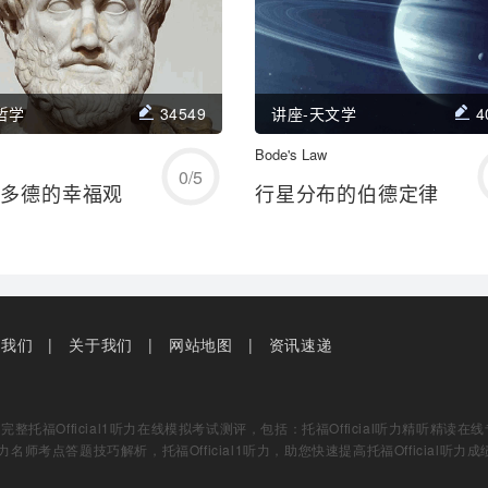
哲学
34549
讲座-天文学
4
开始练习
Bode's Law
开始练习
0
/
5
士多德的幸福观
行星分布的伯德定律
学习/回顾
学习/回顾
系我们
关于我们
网站地图
资讯速递
托福Official1听力在线模拟考试测评，包括：托福Official听力精听精读在线专项
听力名师考点答题技巧解析，托福Official1听力，助您快速提高托福Official听力成