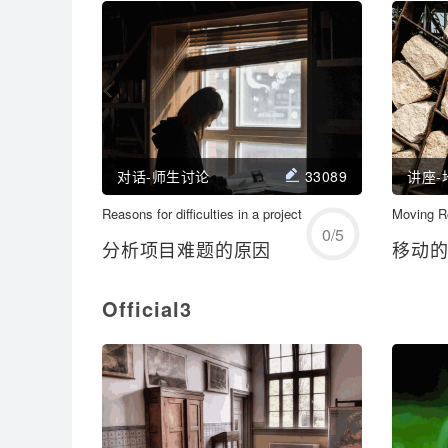
学习/回顾
对话-师生讨论
33089
讲座-
Reasons for difficulties in a project
开始练习
Moving R
0
/
5
分析项目难题的原因
移动
Official3
学习/回顾