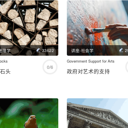
学习/回顾
学习/回顾
地理学
33622
讲座-社会学
2
ocks
开始练习
Government Support for Arts
开始练习
0
/
6
的石头
政府对艺术的支持
学习/回顾
学习/回顾