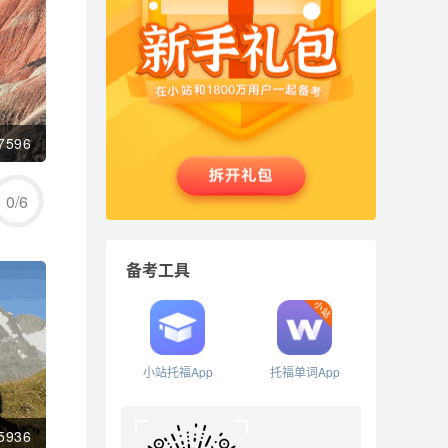
7596
0
/
6
备考工具
小站托福App
托福单词App
5936