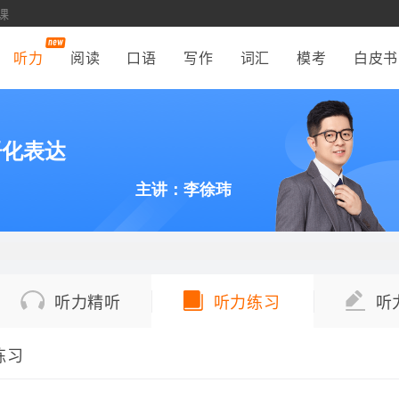
课
听力
阅读
口语
写作
词汇
模考
白皮书
语化表达
主讲：李徐玮
听力精听
听力练习
听
练习