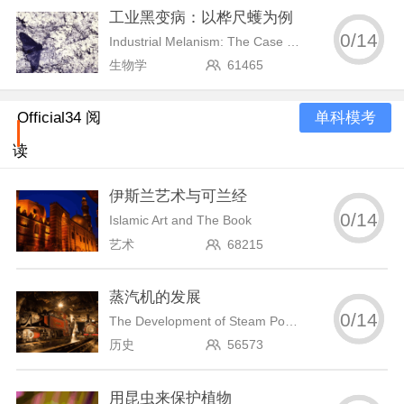
工业黑变病：以桦尺蠖为例
0
/
14
Industrial Melanism: The Case of the Peppered Moth
生物学
61465
单科模考
Official34 阅
读
伊斯兰艺术与可兰经
0
/
14
Islamic Art and The Book
艺术
68215
蒸汽机的发展
0
/
14
The Development of Steam Power
历史
56573
用昆虫来保护植物