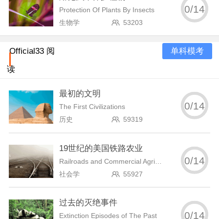
0
/
14
Protection Of Plants By Insects
生物学
53203
单科模考
Official33 阅
读
最初的文明
0
/
14
The First Civilizations
历史
59319
19世纪的美国铁路农业
0
/
14
Railroads and Commercial Agriculture In Nineteenth-Century United States
社会学
55927
过去的灭绝事件
0
/
14
Extinction Episodes of The Past