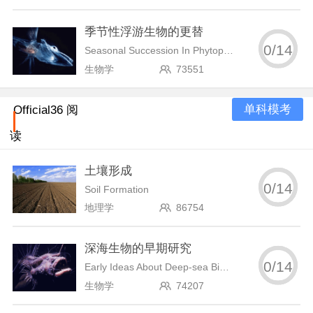
季节性浮游生物的更替
0
/
14
Seasonal Succession In Phytoplankton
生物学
73551
单科模考
Official36 阅
读
土壤形成
0
/
14
Soil Formation
地理学
86754
深海生物的早期研究
0
/
14
Early Ideas About Deep-sea Biology
生物学
74207