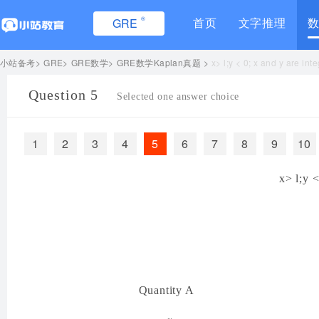
®
首页
文字推理
GRE
小站备考
GRE
GRE数学
GRE数学Kaplan真题
x> l;y < 0; x and y are i
Question 5
Selected one answer choice
1
2
3
4
5
6
7
8
9
10
x> l;y 
Quantity A