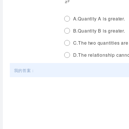
y
x
y
x
A.Quantity A is greater.
B.Quantity B is greater.
C.The two quantities are
D.The relationship canno
我的答案：