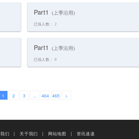
Part1
(上季沿用)
已练人数：
2
Part1
(上季沿用)
已练人数：
9
1
2
3
...
464
465
>
系我们
关于我们
网站地图
资讯速递