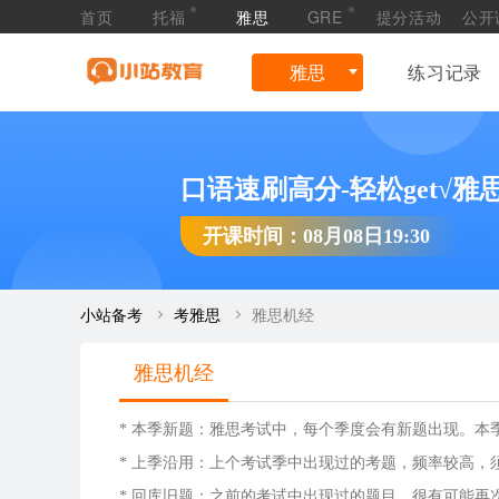
®
®
首页
托福
雅思
GRE
提分活动
公开
雅思
练习记录
口语速刷高分-轻松get√
开课时间：08月08日19:30
小站备考
考雅思
雅思机经
雅思机经
* 本季新题：雅思考试中，每个季度会有新题出现。
* 上季沿用：上个考试季中出现过的考题，频率较高，
* 回库旧题：之前的考试中出现过的题目，很有可能再