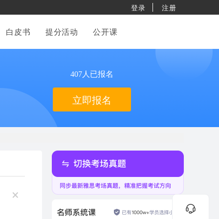
登录
注册
白皮书
提分活动
公开课
407人已报名
立即报名
×