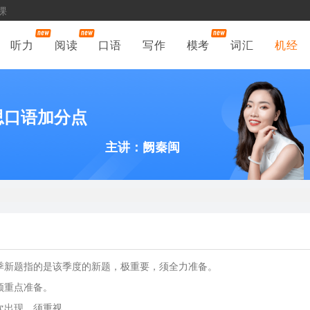
课
听力
阅读
口语
写作
模考
词汇
机经
雅思口语加分点
主讲：阙秦闽
本季新题指的是该季度的新题，极重要，须全力准备。
须重点准备。
次出现，须重视。