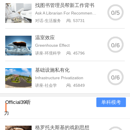
找图书管理员帮新工作背书
0
/
5
Ask A Librarian For Recommendation For A Job
对话-生活服务
53731
温室效应
0
/
6
Greenhouse Effect
讲座-环境科学
45796
基础设施私有化
0
/
6
Infrastructure Privatization
讲座-社会学
45849
单科模考
Official39听
力
格罗托夫斯基的戏剧思想