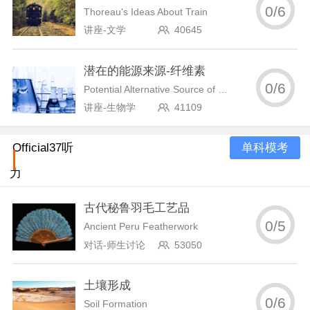
0
/
6
Thoreau's Ideas About Train
讲座-文学
40645
潜在的能源来源-纤维素
0
/
6
Potential Alternative Source of Energy-cellulose
讲座-生物学
41109
单科模考
Official37听
力
古代秘鲁羽毛工艺品
0
/
5
Ancient Peru Featherwork
对话-师生讨论
53050
土壤形成
0
/
6
Soil Formation