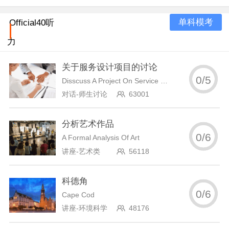
单科模考
Official40听
力
关于服务设计项目的讨论
0
/
5
Disscuss A Project On Service Design
对话-师生讨论
63001
分析艺术作品
0
/
6
A Formal Analysis Of Art
讲座-艺术类
56118
科德角
0
/
6
Cape Cod
讲座-环境科学
48176