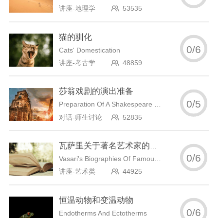
讲座-地理学
53535
猫的驯化
0
/
6
Cats' Domestication
讲座-考古学
48859
莎翁戏剧的演出准备
0
/
5
Preparation Of A Shakespeare Play
对话-师生讨论
52835
瓦萨里关于著名艺术家的传记
0
/
6
Vasari's Biographies Of Famous Artists
讲座-艺术类
44925
恒温动物和变温动物
0
/
6
Endotherms And Ectotherms