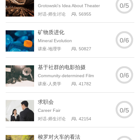
0
/
5
Grotowski's Idea About Theater
对话-师生讨论
56955
矿物质进化
0
/
6
Mineral Evolution
讲座-地理学
50827
基于社群的电影拍摄
0
/
6
Community-determined Film
讲座-人类学
41782
求职会
0
/
5
Career Fair
对话-师生讨论
42154
梭罗对火车的看法