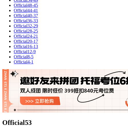
Official54-49
Official48-45
Official44-41
Official40-37
Official36-33
Official32-29
Official28-25
Official24-21
Official20-17
Official16-13
Official12-9
Official8-5
Official4-1
Official53