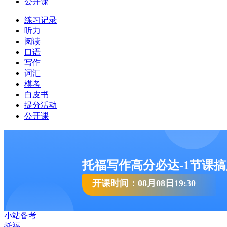
公开课
练习记录
听力
阅读
口语
写作
词汇
模考
白皮书
提分活动
公开课
托福写作高分必达-1节课
开课时间：08月08日19:30
小站备考
托福