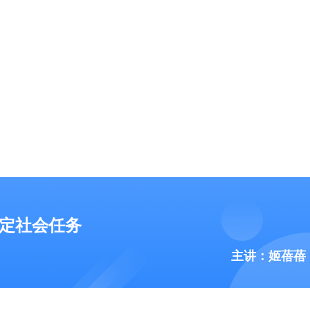
搞定社会任务
主讲：姬蓓蓓