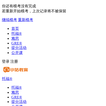
你还有模考没有完成
若重新开始模考，上次记录将不被保留
继续模考
重新模考
首页
托福
®
雅思
GRE
®
提分活动
公开课
登录
注册
托福
®
托福
®
雅思
GRE
®
提分活动