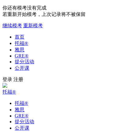
你还有模考没有完成
若重新开始模考，上次记录将不被保留
继续模考
重新模考
首页
托福
®
雅思
GRE
®
提分活动
公开课
登录
注册
托福
®
托福
®
雅思
GRE
®
提分活动
公开课