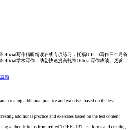
ficial写作精听精读在线专项练习，托福Official写作三个月备
fficial学术写作，助您快速提高托福Official写作成绩。
更多
写作真题
d creating additional practice and exercises based on the test
ating additional practice and exercises based on the test content
ng authentic items from retired TOEFL iBT test forms and creating