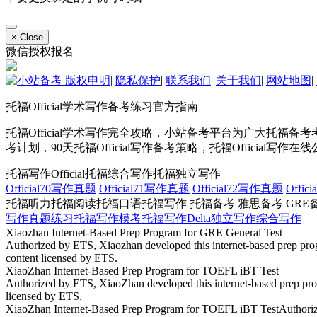
×
Close
微信授权报名
版权申明
|
隐私保护
|
联系我们
|
关于我们
|
网站地图
|
托福Official学术写作备考练习官方指南
托福Official学术写作完全攻略，小站备考平台为广大托福备考考生
考计划，90天托福Official写作备考策略，托福Official写作
托福写作Official
托福综合写作
托福独立写作
Official70写作真题
Official71写作真题
Official72写作真题
Offi
托福听力
托福阅读
托福口语
托福写作
托福备考
雅思备考
GRE
写作真题练习
托福写作模考
托福写作Delta
独立写作
综合写作
Xiaozhan Internet-Based Prep Program for GRE General Test
Authorized by ETS, Xiaozhan developed this internet-based prep progr
content licensed by ETS.
XiaoZhan Internet-Based Prep Program for TOEFL iBT Test
Authorized by ETS, XiaoZhan developed this internet-based prep progr
licensed by ETS.
XiaoZhan Internet-Based Prep Program for TOEFL iBT TestAuthorized