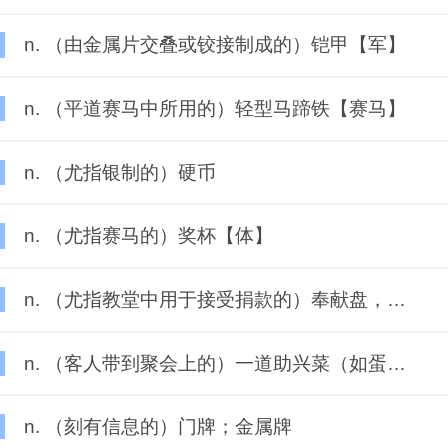
n. （由金属片交叠或铰接制成的）铠甲【军】
n. （平道赛马中所用的）轻型马蹄铁【赛马】
n. （尤指银制的）硬币
n. （尤指赛马的）奖杯【体】
n. （尤指教堂中用于接受捐款的）奉献盘，捐款盘【宗】
n. （客人带到聚会上的）一道助兴菜（如蛋糕、三明治等）<澳,新西兰>
n. （刻有信息的）门牌；金属牌