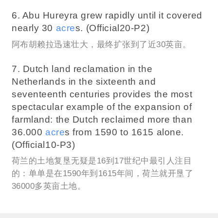
6. Abu Hureyra grew rapidly until it covered
nearly 30
acre
s. (Official20-P2)
阿布胡赖拉迅速壮大，最终扩张到了近30英亩。
7. Dutch land reclamation in the
Netherlands in the sixteenth and
seventeenth centuries provides the most
spectacular example of the expansion of
farmland: the Dutch reclaimed more than
36.000
acre
s from 1590 to 1615 alone.
(Official10-P3)
荷兰的土地复垦无疑是16到17世纪中最引人注目
的：单单是在1590年到1615年间，荷兰就开垦了
36000多英亩土地。