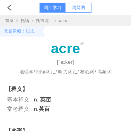
词汇学习
词网图
首页
托福
托福词汇
acre
真题词频：12次
acre
[ˈeɪkər]
地理学/
阅读词汇/
听力词汇/
核心词/
高频词
【释义】
基本释义
n. 英亩
常考释义
n.英亩
【变形】