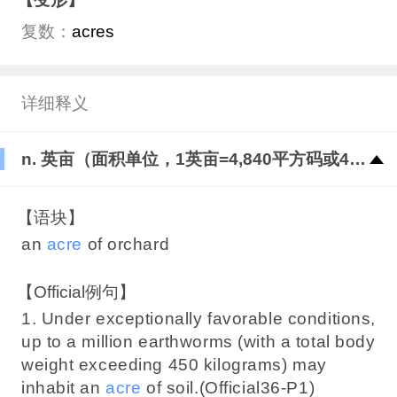
复数：
acres
详细释义
n. 英亩（面积单位，1英亩=4,840平方码或4,046.86平方米）
【语块】
an
acre
of orchard
【Official例句】
1. Under exceptionally favorable conditions,
up to a million earthworms (with a total body
weight exceeding 450 kilograms) may
inhabit an
acre
of soil.(Official36-P1)