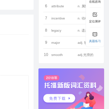
在线咨询
6
attribute
n. 属性
7
incentive
n. 动机
定位测评
8
legacy
n. 遗产
真题练习
9
major
adj. 较大的
10
smooth
adj.光滑的