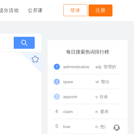
提分活动
公开课
登录
注册
每日搜索热词排行榜
administrative
adj. 管理的
spew
vt. 喷出
appoint
v. 任命
4
claim
n. 要求
5
hue
n. 色彩