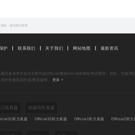
有侵权，请与我方联系
保护
联系我们
关于我们
网站地图
最新资讯
思备考考生提供完整托福Official/雅思ielts在线模拟考试测评，包括：托
，助您快速提高托福/雅思成绩。
更多 >
福口语真题
托福写作真题
ficial31听力真题
Official32听力真题
Official1听力真题
Official2听