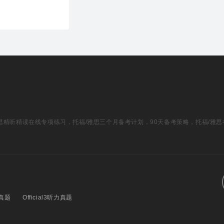
福/雅思精听精读在线专项练习，托福/雅思三个月备考计划，90天备考策略，托福/雅
力真题
Official3听力真题