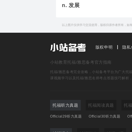
n. 发展
以上图片仅供学习交流使用，版权归原作者所有，如
版权申明
隐私
小站教育托福/雅思备考官方指南
托福/雅思备考完全攻略，小站备考平台为广大托福雅
课视频学习以及托福/雅思名师考点答题技巧解析
托福听力真题
托福阅读真题
托
Official29听力真题
Official30听力真题
Of