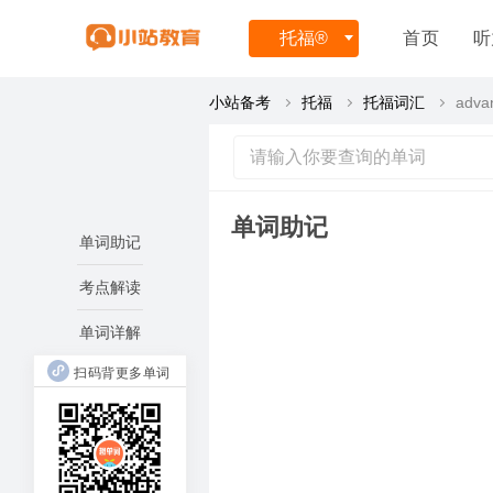
托福
®
首页
听
小站备考
托福
托福词汇
adva
单词助记
单词助记
考点解读
单词详解
扫码背更多单词
disa
age(