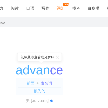
力
阅读
口语
写作
词汇
模考
白皮书
nce
鼠标悬停查看成分解释
advan
ce
前面
+
表名词
预先的
dvantaged
reliance
=
=
dis(不,非)
re(再)
+
li(捆绑，联合)
+
advant(前面)
+
+
美
[ədˈvæns]
状态)
ance(表名词)
+
ed(形容词)
=
自恃
=