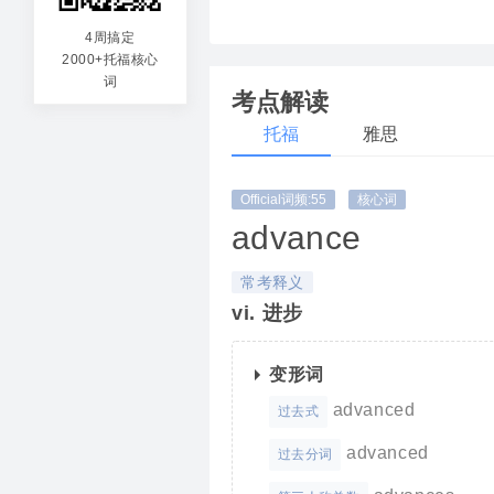
不在
4周搞定
2000+托福核心
词
考点解读
托福
雅思
Official词频:55
核心词
advance
常考释义
vi. 进步
变形词
advanced
过去式
advanced
过去分词