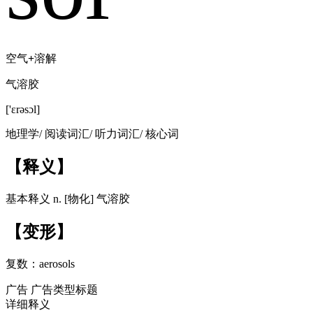
空气
+
溶解
气溶胶
['ɛrəsɔl]
地理学/
阅读词汇/
听力词汇/
核心词
【释义】
基本释义
n. [物化] 气溶胶
【变形】
复数：
aerosols
广告
广告类型标题
详细释义