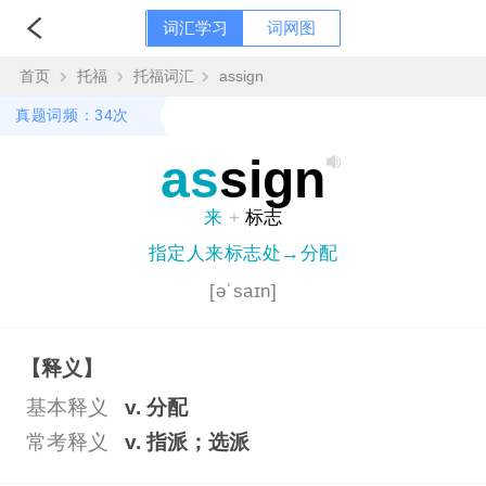
词汇学习
词网图
首页
托福
托福词汇
assign
真题词频：34次
as
sign
来
+
标志
指定人来标志处→分配
[əˈsaɪn]
【释义】
基本释义
v. 分配
常考释义
v. 指派；选派