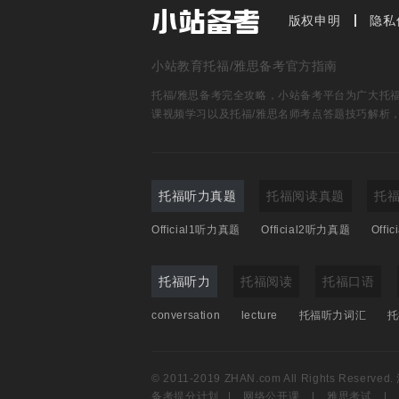
A
by-product
of their m
版权申明
隐私
他们会面的附带成果是释放
小站教育托福/雅思备考官方指南
托福/雅思备考完全攻略，小站备考平台为广大托福雅
课视频学习以及托福/雅思名师考点答题技巧解析
托福听力真题
托福阅读真题
托
Official1听力真题
Official2听力真题
Offi
托福听力
托福阅读
托福口语
conversation
lecture
托福听力词汇
托
© 2011-2019 ZHAN.com All Rights Reserved.
备考提分计划
|
网络公开课
|
雅思考试
|