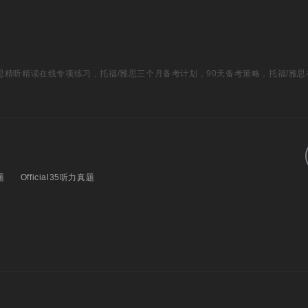
福/雅思精听精读在线专项练习，托福/雅思三个月备考计划，90天备考策略，托福/雅
题
Official35听力真题