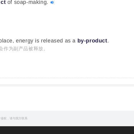
ct
of soap-making.
place, energy is released as a
by-product
.
会作为副产品被释放。
of productivity is a
by-product
of the clock: once on
niform time units, work is never the same.
是时钟的副产物，一旦一个人可以将其表现用统一的时间单位
 do not generate internal heat the way we do, or th
ct
of cellular metabolism.
有侵权，请与我方联系
量的方式与我们或者鸟类不同，并非细胞代谢的副产物。