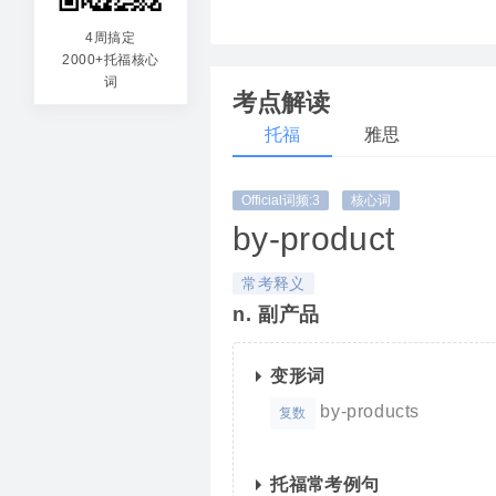
4周搞定
2000+托福核心
词
考点解读
托福
雅思
Official词频:3
核心词
by-product
常考释义
n. 副产品
变形词
by-products
复数
托福常考例句