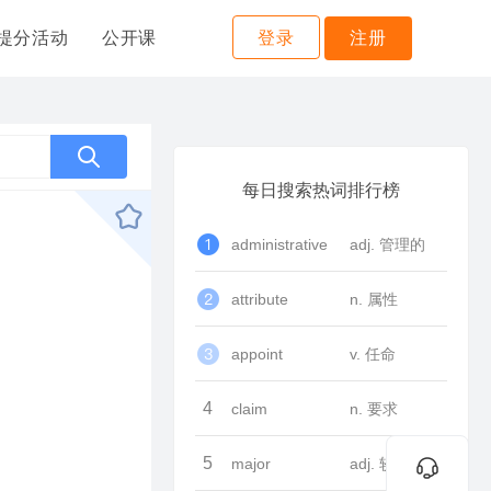
提分活动
公开课
登录
注册
每日搜索热词排行榜
administrative
adj. 管理的
attribute
n. 属性
appoint
v. 任命
4
claim
n. 要求
5
major
adj. 较大的