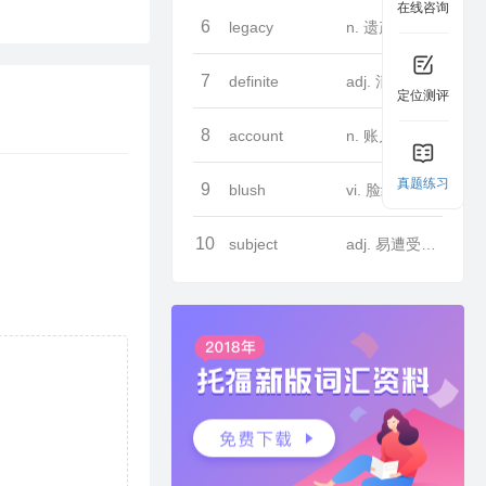
在线咨询
6
legacy
n. 遗产
7
definite
adj. 清楚的
定位测评
8
account
n. 账户
真题练习
9
blush
vi. 脸红
10
subject
adj. 易遭受…的