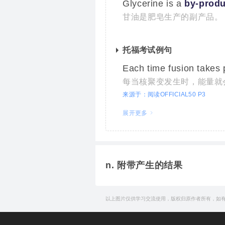
Glycerine is a
by-produ
甘油是肥皂生产的副产品。
托福考试例句
Each time fusion takes 
每当核聚变发生时，能量就
来源于：阅读OFFICIAL50 P3
Indeed, the very notion 
展开更多
relate performance to u
事实上，生产力的准确概念
工作就永远都不会一样了。
来源于：阅读OFFICIAL30 P3
n. 附带产生的结果
Leatherbacks apparently
birds do, as a
by-produ
以上图片仅供学习交流使用，版权归原作者所有，如
很显然，棱皮龟产生体内热
简明例句
来源于：阅读OFFICIAL15 P1