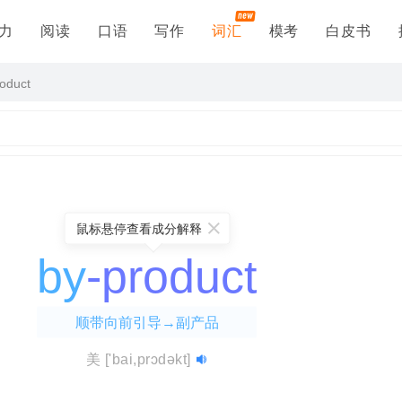
力
阅读
口语
写作
词汇
模考
白皮书
roduct
鼠标悬停查看成分解释
by
-product
顺带向前引导→副产品
美
['bai,prɔdəkt]