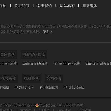
eeting was the release of the prisoners.
保护
联系我们
关于我们
网站地图
最新资讯
了囚犯。
思备考考生提供完整托福Official/雅思ielts在线模拟考试测评，包括：托
，助您快速提高托福/雅思成绩。
更多 >
福口语真题
托福写作真题
cial3听力真题
Official4听力真题
Official33听力真题
Official34听力真
托福写作
托福备考
雅思备考
福精听
托福听力模考
听力真题练习
托福听力Delta
沪ICP备13042692号-23
沪公网安备31010602002658号
托福考试
|
sat考试
|
gre考试
|
gmat考试
|
出国留学