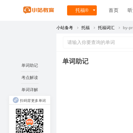
托福
®
首页
听
小站备考
托福
托福词汇
by-p
单词助记
单词助记
考点解读
单词详解
扫码背更多单词