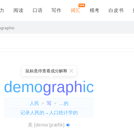
力
阅读
口语
写作
词汇
模考
白皮书
graphic
鼠标悬停查看成分解释
demo
graph
ic
人民
+
写
+
…的
记录人民的→人口统计学的
racy
eographic
academic
=
demo(人民)
=
geo(地球)
=
academ(学院)
+
cracy(统治)
+
graph(写)
+
=
ic(…的)
+
=
美
[demə'græfik]
治→民主政府
c(…的)
学院的
=
地理的