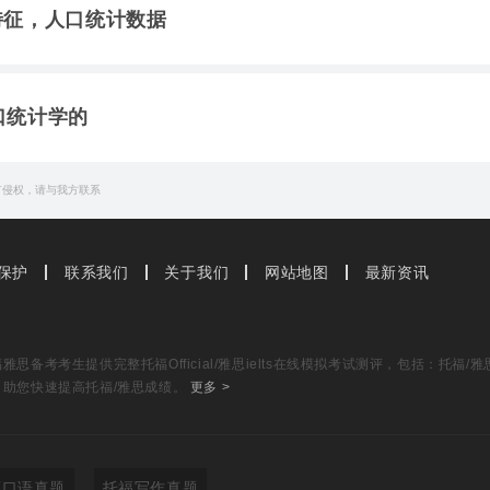
口特征，人口统计数据
人口统计学的
有侵权，请与我方联系
保护
联系我们
关于我们
网站地图
最新资讯
思备考考生提供完整托福Official/雅思ielts在线模拟考试测评，包括：托
，助您快速提高托福/雅思成绩。
更多 >
福口语真题
托福写作真题