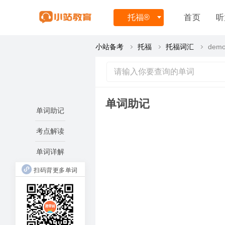
托福
®
首页
听
小站备考
托福
托福词汇
demo
单词助记
单词助记
考点解读
单词详解
扫码背更多单词
democ
g
人民统
i