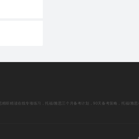
福/雅思精听精读在线专项练习，托福/雅思三个月备考计划，90天备考策略，托福/雅