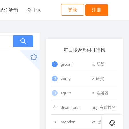
提分活动
公开课
登录
注册
每日搜索热词排行榜
groom
n. 新郎
verify
v. 证实
squirt
n. 注射器
4
disastrous
adj. 灾难性的
5
mention
vt. 提到