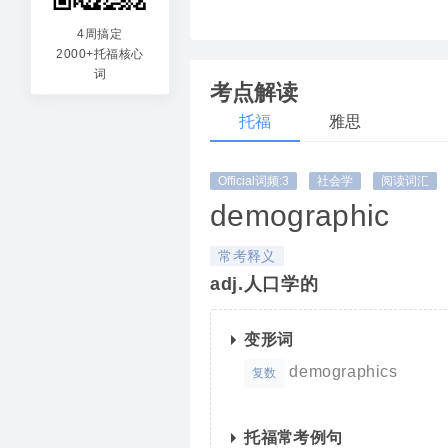
democr
g
4周搞定
2000+托福核心
主张人
y
词
考点解读
托福
雅思
Official词频:3
社会学
阅读词汇
demographic
常考释义
adj.人口学的
变形词
demographics
复数
托福常考例句