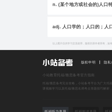
n. (某个地方或社会的)人
adj. 人口学的；人口的；
以上图片仅供学习交流使用，版权归原作者所有，如
版权申明
隐私
小站教育托福/雅思备考官方指南
托福/雅思备考完全攻略，小站备考平台为广大托福雅
课视频学习以及托福/雅思名师考点答题技巧解析
托福听力真题
托福阅读真题
托