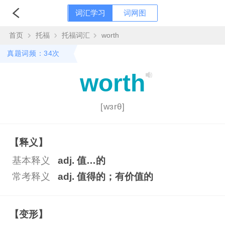
词汇学习
词网图
首页
托福
托福词汇
worth
真题词频：34次
worth
[wɜrθ]
【释义】
基本释义
adj. 值…的
常考释义
adj. 值得的；有价值的
【变形】