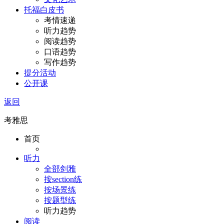
托福白皮书
考情速递
听力趋势
阅读趋势
口语趋势
写作趋势
提分活动
公开课
返回
考雅思
首页
听力
全部剑雅
按section练
按场景练
按题型练
听力趋势
阅读