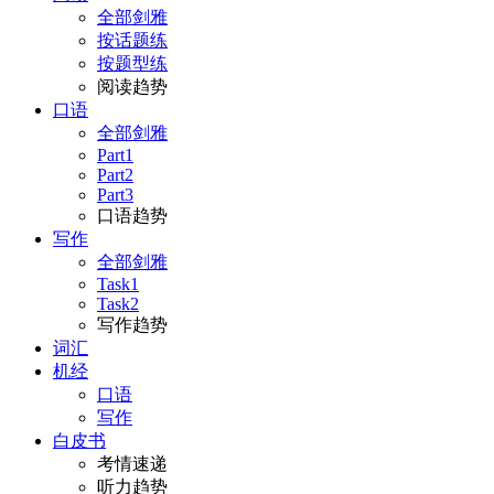
全部剑雅
按话题练
按题型练
阅读趋势
口语
全部剑雅
Part1
Part2
Part3
口语趋势
写作
全部剑雅
Task1
Task2
写作趋势
词汇
机经
口语
写作
白皮书
考情速递
听力趋势