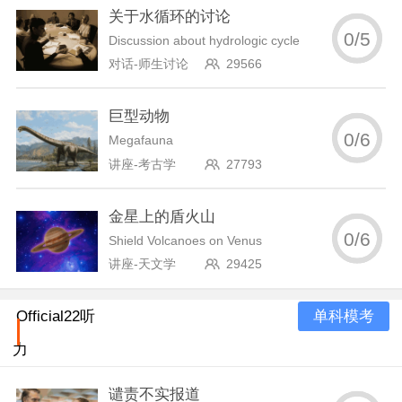
关于水循环的讨论
0
/
5
Discussion about hydrologic cycle
对话-师生讨论
29566
巨型动物
0
/
6
Megafauna
讲座-考古学
27793
金星上的盾火山
0
/
6
Shield Volcanoes on Venus
讲座-天文学
29425
单科模考
Official22听
力
谴责不实报道