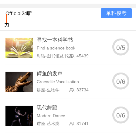
单科模考
Official24听
力
寻找一本科学书
0
/
5
Find a science book
对话-图书馆及书店
45439
鳄鱼的发声
0
/
6
Crocodile Vocalization
讲座-生物学
33734
现代舞蹈
0
/
6
Modern Dance
讲座-艺术类
31741