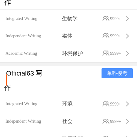
作
生物学
Integrated Writing
9999+
媒体
Independent Writing
9999+
环境保护
Academic Writing
9999+
Official63 写
单科模考
作
环境
Integrated Writing
9999+
社会
Independent Writing
9999+