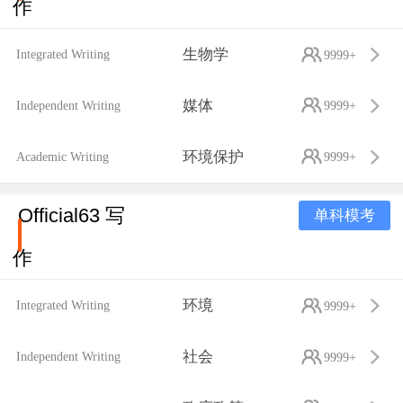
作
生物学
Integrated Writing
9999+
媒体
Independent Writing
9999+
环境保护
Academic Writing
9999+
Official63 写
单科模考
作
环境
Integrated Writing
9999+
社会
Independent Writing
9999+