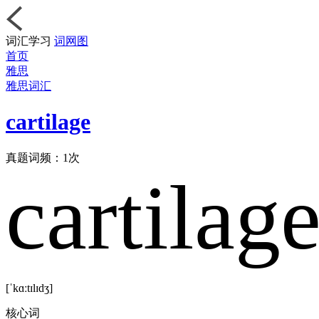
词汇学习
词网图
首页
雅思
雅思词汇
cartilage
真题词频：
1
次
cartilag
[ˈkɑːtɪlɪdʒ]
核心词