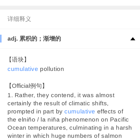
详细释义
adj. 累积的；渐增的
【语块】
cumulative
pollution
【Official例句】
1. Rather, they contend, it was almost
certainly the result of climatic shifts,
prompted in part by
cumulative
effects of
the elniño / la niña phenomenon on Pacific
Ocean temperatures, culminating in a harsh
winter in which huge numbers of salmon