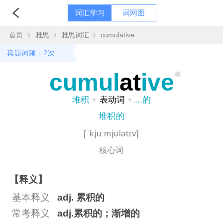
词汇学习
词网图
首页
雅思
雅思词汇
cumulative
真题词频：2次
cumul
at
ive
堆积
+
表动词
+
...的
堆积的
[ˈkjuːmjʊlətɪv]
核心词
【释义】
基本释义
adj. 累积的
常考释义
adj.累积的；渐增的