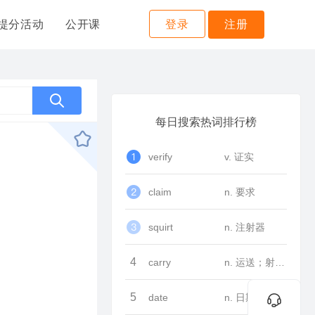
提分活动
公开课
登录
注册
每日搜索热词排行榜
verify
v. 证实
claim
n. 要求
squirt
n. 注射器
4
carry
n. 运送；射程v. 运送；提；携带；达到一定距离；刊登；具有；维持；获胜；移动；怀上；发挥
5
date
n. 日期