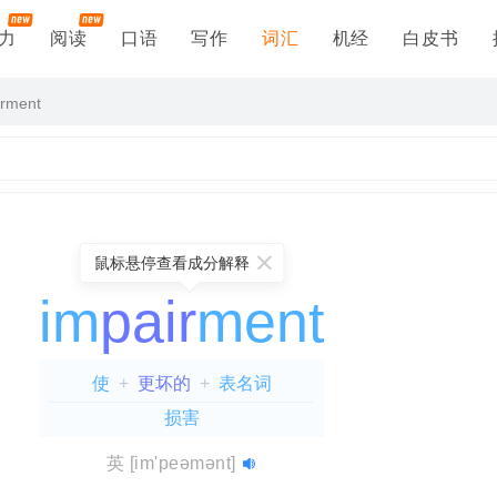
力
阅读
口语
写作
词汇
机经
白皮书
irment
鼠标悬停查看成分解释
im
pair
ment
使
+
更坏的
+
表名词
损害
air
im(使)
=
acment
+
im(使)
pos(放)
+
=
pair(更坏的)
=
ac(加强)
强加
+
=
ment(表名词)
=
伴随物
英
[im'peəmənt]
..更坏→损害