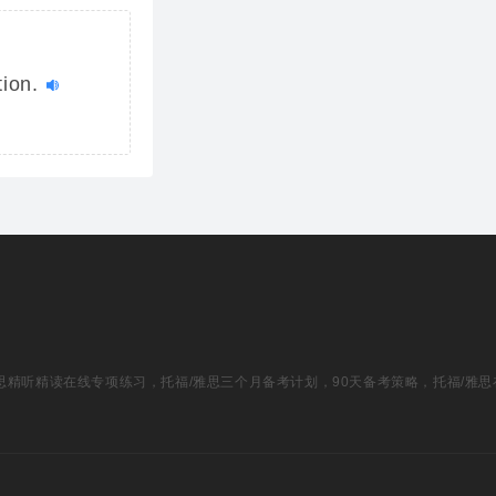
tion.
福/雅思精听精读在线专项练习，托福/雅思三个月备考计划，90天备考策略，托福/雅