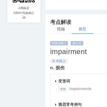
impulsive
+
ly(表副词
4周搞定
2000+托福核心
词
考点解读
托福
雅思
剑雅词频:3
核心词
impairment
常考释义
n. 损伤
变形词
impairments
复数
雅思常考例句