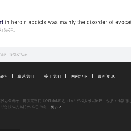
nt
in heroin addicts was mainly the disorder of evoca
力障碍。
有侵权，请与我方联系
保护
联系我们
关于我们
网站地图
最新资讯
思备考考生提供完整托福Official/雅思ielts在线模拟考试测评，包括：托
，助您快速提高托福/雅思成绩。
更多 >