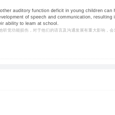
other auditory function deficit in young children can
evelopment of speech and communication, resulting i
ir ability to leam at school.
他听觉功能损伤，对于他们的语言及沟通发展有重大影响，会