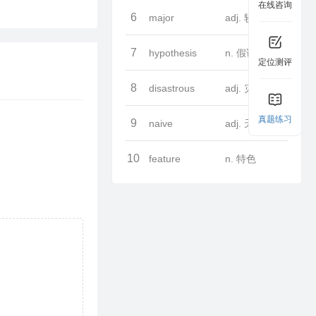
在线咨询
6
major
adj. 较大的
7
hypothesis
n. 假说
定位测评
8
disastrous
adj. 灾难性的
真题练习
9
naive
adj. 天真的
10
feature
n. 特色