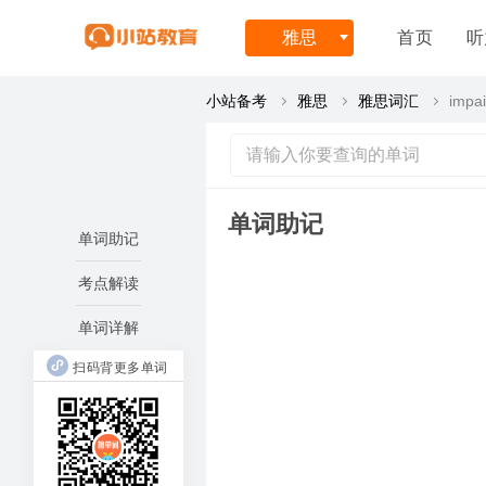
雅思
首页
听
小站备考
雅思
雅思词汇
impa
单词助记
单词助记
考点解读
单词详解
扫码背更多单词
impos
imp
=
使.