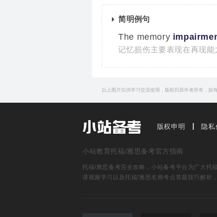
简明例句
The memory
impairme
记忆损伤主要表现在再现能
以上图片仅供学习交流使用，版权归原作者所有，如
版权申明
隐私
小站教育托福/雅思备考官方指南
托福/雅思备考完全攻略，小站备考平台为广大托福雅
课视频学习以及托福/雅思名师考点答题技巧解析