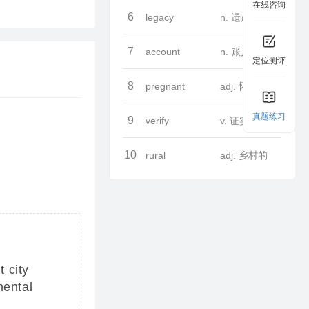
在线咨询
6
legacy
n. 遗产
7
account
n. 账户
定位测评
8
pregnant
adj. 怀孕的
真题练习
9
verify
v. 证实
10
rural
adj. 乡村的
 city
mental