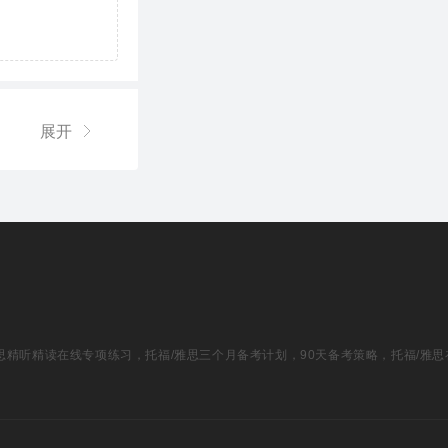
展开
福/雅思精听精读在线专项练习，托福/雅思三个月备考计划，90天备考策略，托福/雅