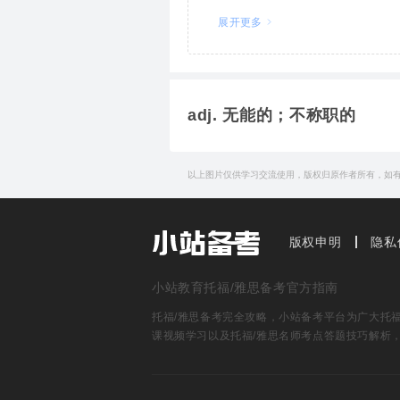
Their communication s
展开更多
他们的通信系统效率极低。
adj. 无能的；不称职的
以上图片仅供学习交流使用，版权归原作者所有，如
简明例句
He is lazy and
inefficie
版权申明
隐私
他既懒惰又无能。
an
inefficient
and corr
展开更多
小站教育托福/雅思备考官方指南
无能又腐败的官僚体制
托福/雅思备考完全攻略，小站备考平台为广大托福雅
课视频学习以及托福/雅思名师考点答题技巧解析