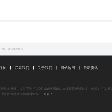
ystems are
inefficient
in the extreme.
有侵权，请与我方联系
nt
.
保护
联系我们
关于我们
网站地图
最新资讯
upt bureaucracy
思备考考生提供完整托福Official/雅思ielts在线模拟考试测评，包括：托
，助您快速提高托福/雅思成绩。
更多 >