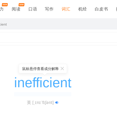
力
阅读
口语
写作
词汇
机经
白皮书
cient
鼠标悬停查看成分解释
inefficient
英
[ˌɪnɪˈfɪʃənt]