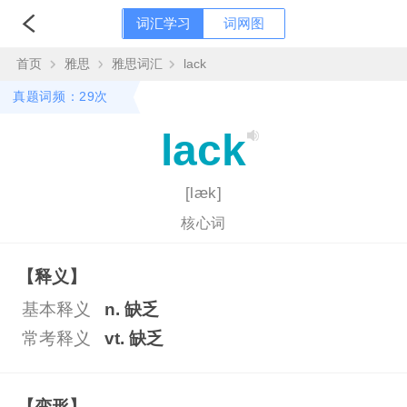
词汇学习
词网图
首页
雅思
雅思词汇
lack
真题词频：29次
lack
[læk]
核心词
【释义】
基本释义
n. 缺乏
常考释义
vt. 缺乏
【变形】