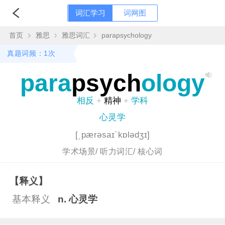
词汇学习
词网图
首页
雅思
雅思词汇
parapsychology
真题词频：1次
para
psych
ology
相反
+
精神
+
学科
心灵学
[ˌpærəsaɪˈkɒlədʒɪ]
学术场景/
听力词汇/
核心词
【释义】
基本释义
n. 心灵学