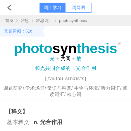
词汇学习
词网图
首页
雅思
雅思词汇
photosynthesis
真题词频：6次
photo
syn
thesis
光
+
共同
+
放
和光共同合成的→光合作用
[ˌfəʊtəʊˈsɪnθɪsɪs]
课题研究/
学术场景/
常识与科普/
生物与环境/
听力词汇/
阅
读词汇/
核心词
【释义】
基本释义
n. 光合作用