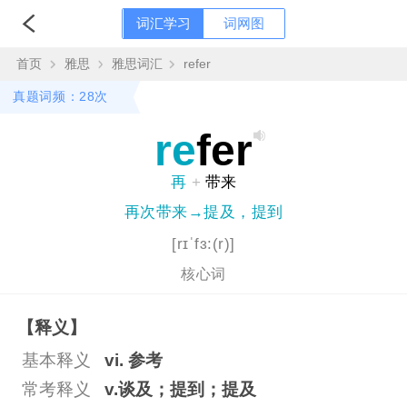
词汇学习
词网图
首页
雅思
雅思词汇
refer
真题词频：28次
re
fer
再
+
带来
再次带来→提及，提到
[rɪˈfɜ:(r)]
核心词
【释义】
基本释义
vi. 参考
常考释义
v.谈及；提到；提及