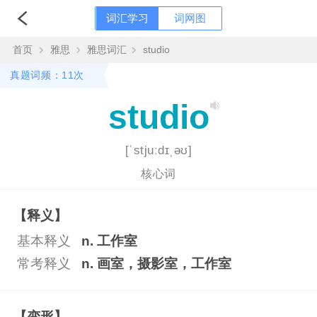
词汇学习
词网图
首页
雅思
雅思词汇
studio
真题词频：11次
studio
[ˈstjuːdɪˌəʊ]
核心词
【释义】
基本释义
n. 工作室
常考释义
n. 画室，摄影室，工作室
【变形】