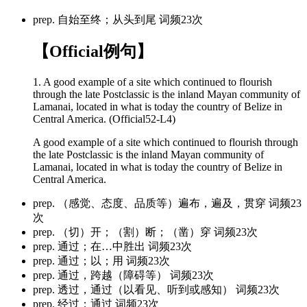
prep. 自始至终；从头到尾
词频23次
【Official例句】
1. A good example of a site which continued to flourish
through
the late Postclassic is the inland Mayan community of
Lamanai, located in what is today the country of Belize in
Central America. (Official52-L4)
A good example of a site which continued to flourish through
the late Postclassic is the inland Mayan community of
Lamanai, located in what is today the country of Belize in
Central America.
prep. （感觉、态度、品质等）遍布，遍及，贯穿
词频23
次
prep. （切）开；（割）断；（凿）穿
词频23次
prep. 通过；在…中胜出
词频23次
prep. 通过；以；用
词频23次
prep. 通过，跨越（障碍等）
词频23次
prep. 透过，通过（以看见、听到或感知）
词频23次
prep. 经过；通过
词频23次