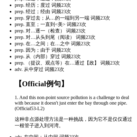
prep. 经历；度过
词频23次
prep. 经过；经由
词频23次
prep. 穿过去；从…的一端到另一端
词频23次
prep. 直至；一直到<美>
词频23次
prep. 对…逐一（检查）
词频23次
prep. 对…从头到尾（阅读）
词频23次
prep. 在…之间；在…之中
词频23次
prep. 因为；由于
词频23次
prep. 从（内部）穿过
词频23次
prep. （提议、观点等）在…通过【政】
词频23次
adv. 从中穿过
词频23次
【Official例句】
1. And this non-point source pollution is a challenge to deal
with because it doesn't just enter the bay
through
one pipe.
(Official53-L2)
这种非点源处理方法是一种挑战，因为它不是仅仅通过
一根管子进入到河湾。
adv. 在中间；从中间
词频23次