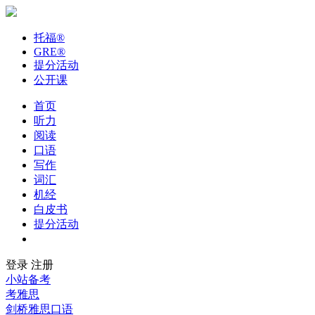
托福
®
GRE
®
提分活动
公开课
首页
听力
阅读
口语
写作
词汇
机经
白皮书
提分活动
公开课
登录
注册
小站备考
考雅思
剑桥雅思口语