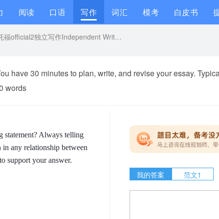
力
阅读
口语
写作
词汇
模考
白皮书
托福official2独立写作Independent Writing范文+题目解析
u have 30 minutes to plan, write, and revise your essay. Typical
00 words
g statement? Always telling
n in any relationship between
to support your answer.
我的答案
范文1