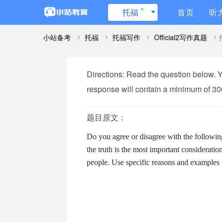
®
托福
首页
听
小站备考
托福
托福写作
Official2写作真题
Directions: Read the question below. Yo
response will contain a minimum of 3
题目原文：
Do you agree or disagree with the followin
the truth is the most important consideratio
people. Use specific reasons and examples 