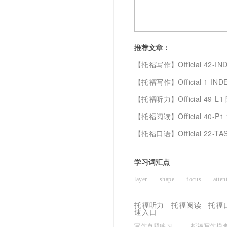
推荐文章：
【托福写作】
Official 42-INDEPENDENT W
【托福写作】
Official 1-INDEPENDENT W
【托福听力】
Official 49-L1 阿拉斯加
【托福阅读】
Official 40-P1 古
【托福口语】
Official 22-TA
学习词汇点
layer
shape
focus
atte
religious
policy
roughly
托福听力
托福阅读
托福
速入口
nest
due
suitable
availa
写作真题练习
托福写作模