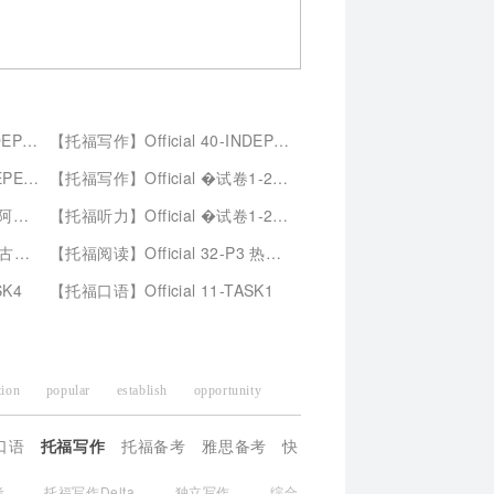
RITING
【托福写作】
Official 40-INDEPENDENT WRITING
RITING
【托福写作】
Official �试卷1-2019-8月新卷-INTEGRATED WRITING
的融湖
【托福听力】
Official �试卷1-2019-8月新卷-L1 考古证据
代雅典
【托福阅读】
Official 32-P3 热带的蜜蜂群分布
SK4
【托福口语】
Official 11-TASK1
ntion
popular
establish
opportunity
administration
harmonious
modem
口语
托福写作
托福备考
雅思备考
快
bility
contest
mortality
male
考
托福写作Delta
独立写作
综合