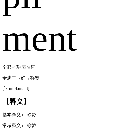
ment
全部
+
满
+
表名词
全满了→好→称赞
[ˈkɑmpləmənt]
【释义】
基本释义
n. 称赞
常考释义
n. 称赞