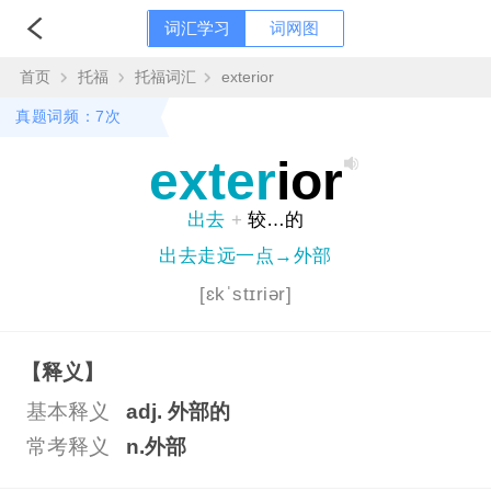
词汇学习
词网图
首页
托福
托福词汇
exterior
真题词频：7次
exter
ior
出去
+
较…的
出去走远一点→外部
[ɛkˈstɪriər]
【释义】
基本释义
adj. 外部的
常考释义
n.外部