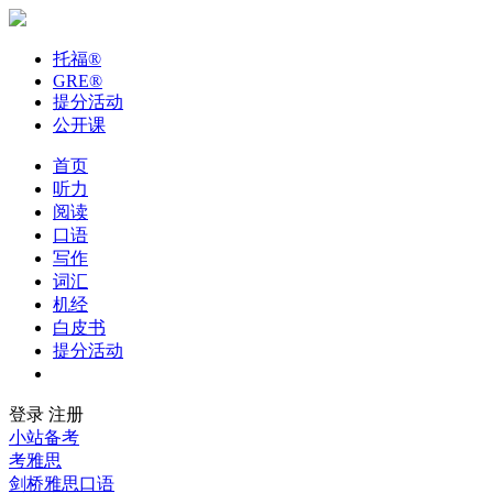
托福
®
GRE
®
提分活动
公开课
首页
听力
阅读
口语
写作
词汇
机经
白皮书
提分活动
公开课
登录
注册
小站备考
考雅思
剑桥雅思口语