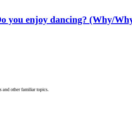
u enjoy dancing? (Why/Why 
and other familiar topics.