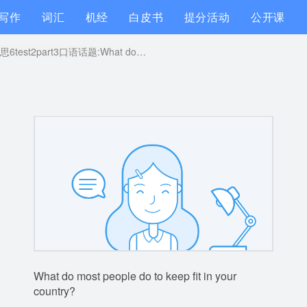
写作
词汇
机经
白皮书
提分活动
公开课
剑桥雅思6test2part3口语话题:What do most people do to keep fit in your country?
What do most people do to keep fit in your
country?