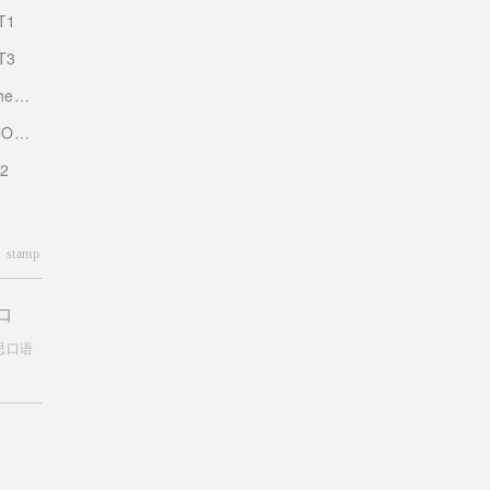
RT1
RT3
ting
OBBY
K2
stamp
口
思口语