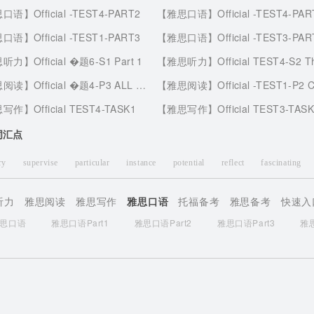
思口语】
Official -TEST4-PART2
【雅思口语】
Official -TEST4-PA
思口语】
Official -TEST1-PART3
【雅思口语】
Official -TEST3-PA
思听力】
Official �题6-S1 Part 1
【雅思听力】
Official TEST4-S2 The Soccer Club Mee
思阅读】
Official �题4-P3 ALL YOU NEED TO KNOW ABOUT SNOW
【雅思阅读】
Official -TEST1-P2 COLLECTING AS A H
思写作】
Official TEST4-TASK1
【雅思写作】
Official TEST3-TAS
词汇点
ary
supervise
particular
instance
potential
reflect
fascinating
variant
porcelain
eccentric
triumph
locomotive
collar
听力
雅思阅读
雅思写作
雅思口语
托福备考
雅思备考
快速入
dgeable
psychologically
individualism
inferior
alphabetical
思口语
雅思口语Part1
雅思口语Part2
雅思口语Part3
雅