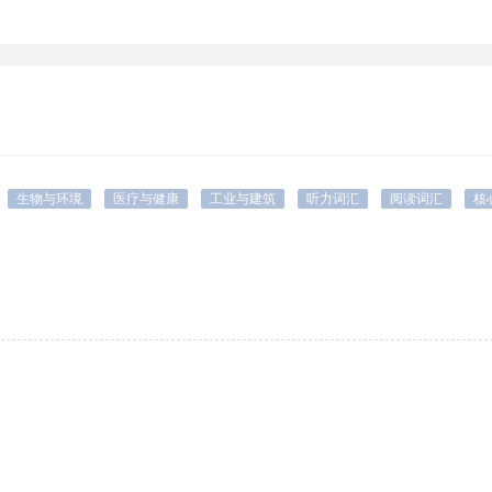
ssage
=
e(出去)
abstraction
=
mess(送)
+
min(伸出)
=
+
abs(离去)
age(表名词)
+
ent(…的)
+
tract(拉)
=
=
+
→杰出的;有名的
送出或派出的东西
ion(表名词)
=
被拉开→抽象
生物与环境
医疗与健康
工业与建筑
听力词汇
阅读词汇
核