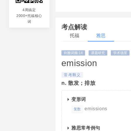
eminent
me
4周搞定
2000+托福核心
突出来的
被
词
考点解读
托福
雅思
剑雅词频:14
课题研究
学术场景
emission
常考释义
n. 散发；排放
变形词
emissions
复数
雅思常考例句