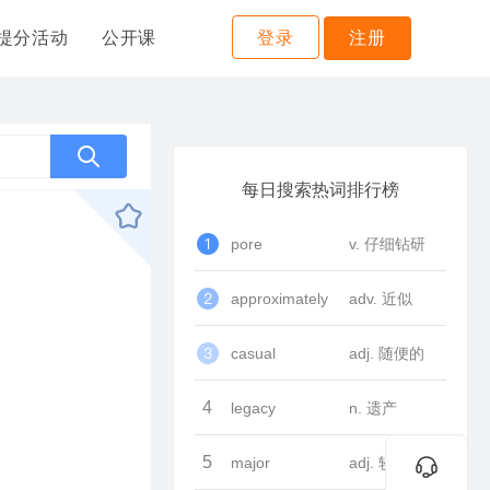
提分活动
公开课
登录
注册
每日搜索热词排行榜
pore
v. 仔细钻研
approximately
adv. 近似
casual
adj. 随便的
4
legacy
n. 遗产
5
major
adj. 较大的