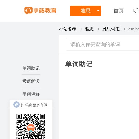
雅思
首页
听
小站备考
雅思
雅思词汇
emis
单词助记
单词助记
考点解读
单词详解
扫码背更多单词
elongat
ad
长出来
io