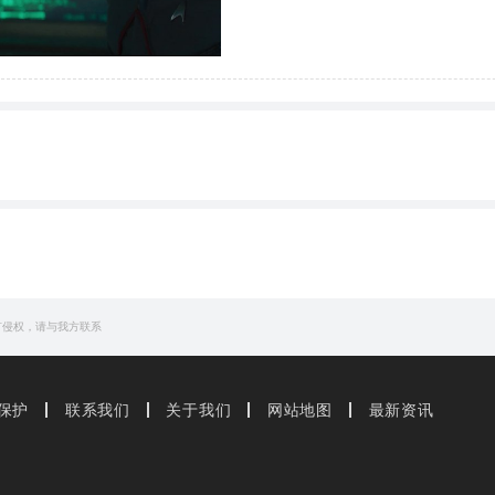
》
 to the ATP-making machinery's
emission
of free radi
ntribute to aging and to such age-related diseases a
有侵权，请与我方联系
 the ATP-making machinery's emission of free radicals, whic
m steel mills become acid rain.
ging and to such age-related diseases as cancer by damagin
保护
联系我们
关于我们
网站地图
最新资讯
雨。
such as carbon dioxide should be stabilized at their
he toxic levels of vehicle exhaust
emission
s.
尾气的毒性。
该被控制在目前的水平上。