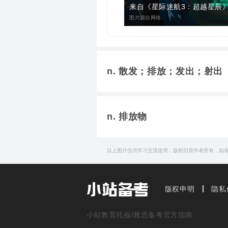
来自《星际迷航3：超越星辰
图片源自网络
n. 散发；排放；发出；射出
简明例句
n. 排放物
One possibility relates
which are thought to co
以上图片仅供学习交流使用，版权归原作者所有，如
by damaging cells.
简明例句
One possibility relates to
Sulphur
emission
s fro
thought to contribute to a
版权申明
隐私
炼钢厂排放出的硫形成了酸
The
emission
of gases 
展开更多
Their aim is to reduce t
level.
展开更多
小站教育托福/雅思备考官方指南
他们的目标是降低汽车排放
二氧化碳之类气体的排放应