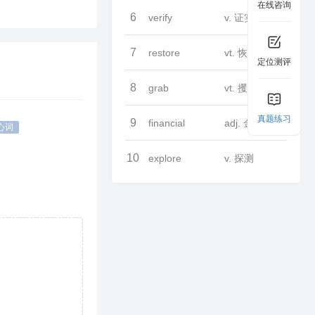
在线咨询
6
verify
v. 证实
7
restore
vt. 恢复
定位测评
8
grab
vt. 攫取
真题练习
9
financial
adj. 金融的
心词
10
explore
v. 探测