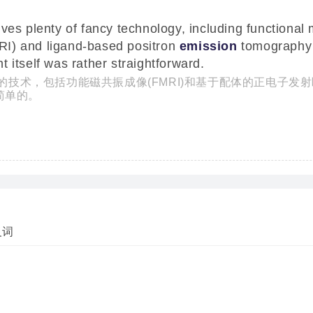
lves plenty of fancy technology, including functional
I) and ligand-based positron
emission
tomography
 itself was rather straightforward.
技术，包括功能磁共振成像(FMRI)和基于配体的正电子发
简单的。
义词