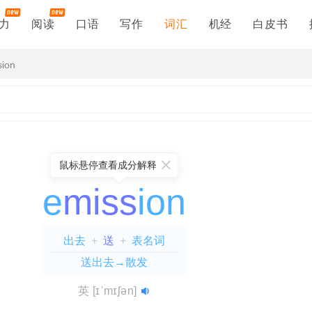
力
阅读
口语
写作
词汇
机经
白皮书
sion
鼠标悬停查看成分解释
e
miss
ion
出去
+
送
+
表名词
送出去→散发
e
mission
=
e(出去)
abrasion
=
ad(去，往)
+
=
long(长)
ab(表加强)
+
+
miss(送)
ate(使)
+
ras(刮擦)
=
+
+
英
[ɪˈmɪʃən]
→拉长
n(表名词)
ion(表名词)
=
送来→许可进入
=
磨损