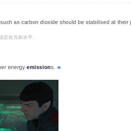
such as carbon dioxide should be stabilised at their
稳定在当前水平。
other energy
emission
s.
。