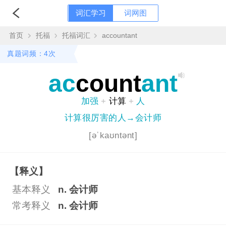
词汇学习
词网图
首页
托福
托福词汇
accountant
真题词频：4次
ac
count
ant
加强
+
计算
+
人
计算很厉害的人→会计师
[əˈkaʊntənt]
【释义】
基本释义
n. 会计师
常考释义
n. 会计师