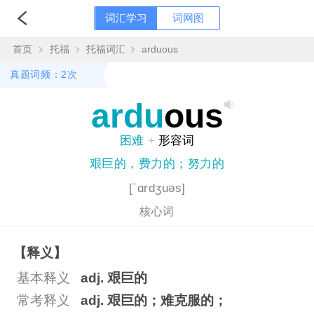
词汇学习
词网图
首页
托福
托福词汇
arduous
真题词频：2次
ardu
ous
困难
+
形容词
艰巨的，费力的；努力的
[ˈɑrdʒuəs]
核心词
【释义】
基本释义
adj. 艰巨的
常考释义
adj. 艰巨的；难克服的；