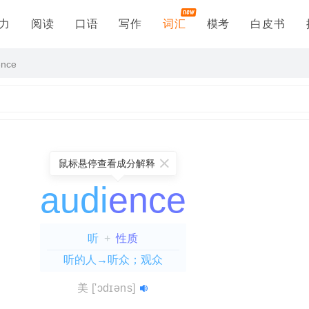
力
阅读
口语
写作
词汇
模考
白皮书
ence
鼠标悬停查看成分解释
audi
ence
听
+
性质
听的人→听众；观众
orium
essence
=
audi(听)
=
ese(实质)
+
orium(地方)
+
ence(性质)
=
=
本质
美
['ɔdɪəns]
地方→观众席；礼堂