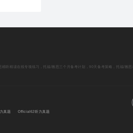
福/雅思精听精读在线专项练习，托福/雅思三个月备考计划，90天备考策略，托福/雅
1听力真题
Official62听力真题