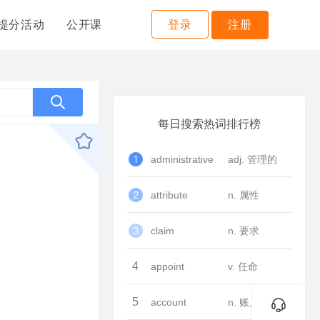
提分活动
公开课
登录
注册
每日搜索热词排行榜
administrative
adj. 管理的
attribute
n. 属性
claim
n. 要求
4
appoint
v. 任命
5
account
n. 账户