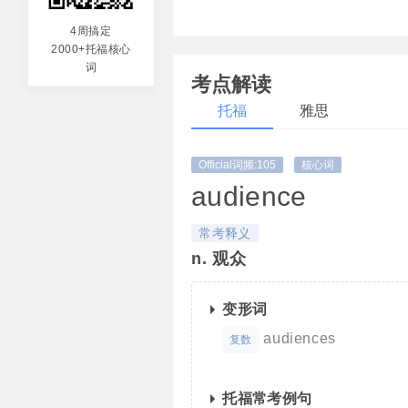
audi
4周搞定
2000+托福核心
听→
词
考点解读
托福
雅思
Official词频:105
核心词
audience
常考释义
n. 观众
变形词
audiences
复数
托福常考例句