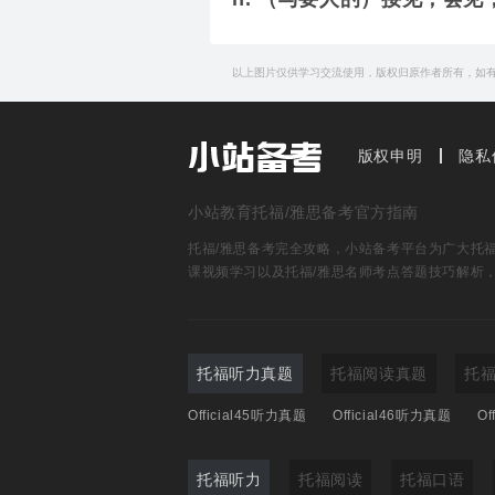
以上图片仅供学习交流使用，版权归原作者所有，如
版权申明
隐私
小站教育托福/雅思备考官方指南
托福/雅思备考完全攻略，小站备考平台为广大托福雅
课视频学习以及托福/雅思名师考点答题技巧解析
托福听力真题
托福阅读真题
托
Official45听力真题
Official46听力真题
Of
托福听力
托福阅读
托福口语