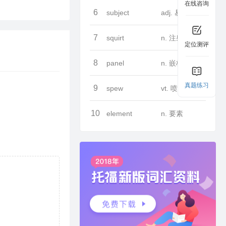
在线咨询
6
subject
adj. 易遭受…的
7
squirt
n. 注射器
定位测评
8
panel
n. 嵌板
真题练习
9
spew
vt. 喷出
10
element
n. 要素