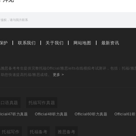
有侵权，请与我方联系
保护
联系我们
关于我们
网站地图
最新资讯
思备考考生提供完整托福Official/雅思ielts在线模拟考试测评，包括：托
，助您快速提高托福/雅思成绩。
更多 >
福口语真题
托福写作真题
ficial47听力真题
Official48听力真题
Official60听力真题
Official6
托福写作
托福备考
雅思备考