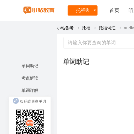
托福
®
首页
听
小站备考
托福
托福词汇
audi
单词助记
单词助记
考点解读
单词详解
扫码背更多单词
audi
听的