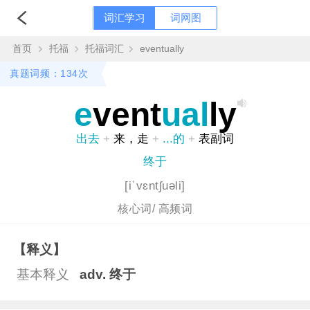
词汇学习
词网图
首页
托福
托福词汇
eventually
真题词频：134次
e
vent
ual
ly
出去
+
来，走
+
...的
+
表副词
终于
[iˈvɛntʃuəli]
核心词/
高频词
【释义】
基本释义
adv. 终于