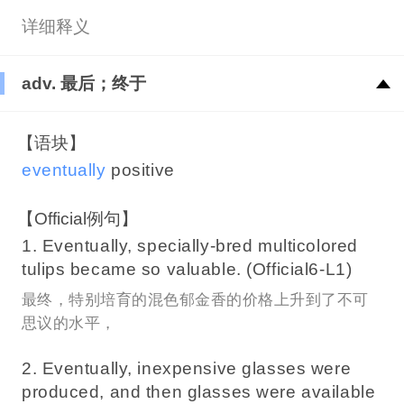
详细释义
adv. 最后；终于
【语块】
eventually
positive
【Official例句】
1. Eventually, specially-bred multicolored
tulips became so valuable. (Official6-L1)
最终，特别培育的混色郁金香的价格上升到了不可
思议的水平，
2. Eventually, inexpensive glasses were
produced, and then glasses were available